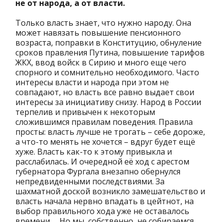
не от народа, а от власти.
Только власть знает, что нужно народу. Она
может навязать повышение пенсионного
возраста, поправки в Конституцию, обнуление
сроков правления Путина, повышение тарифов
ЖКХ, ввод войск в Сирию и много еще чего
спорного и сомнительно необходимого. Часто
интересы власти и народа при этом не
совпадают, но власть все равно выдает свои
интересы за инициативу снизу. Народ в России
терпелив и привычен к некоторым
сложившимся правилам поведения. Правила
просты: власть лучше не трогать – себе дороже,
а что-то менять не хочется – вдруг будет ещё
хуже. Власть как-то к этому привыкла и
расслабилась. И очередной её ход с арестом
губернатора Фургала внезапно обернулся
непредвиденными последствиями. За
шахматной доской возникло замешательство и
власть начала нервно впадать в цейтнот, на
выбор правильного хода уже не оставалось
времени… Но мы, собственно, не собираемся