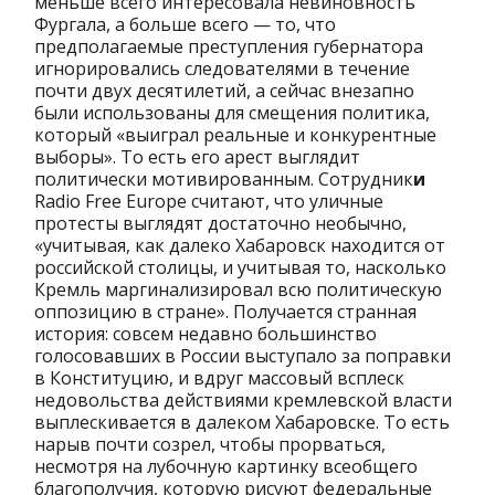
меньше всего интересовала невиновность
Фургала, а больше всего — то, что
предполагаемые преступления губернатора
игнорировались следователями в течение
почти двух десятилетий, а сейчас внезапно
были использованы для смещения политика,
который «выиграл реальные и конкурентные
выборы». То есть его арест выглядит
политически мотивированным. Сотрудник
и
Radio Free Europe считают, что уличные
протесты выглядят достаточно необычно,
«учитывая, как далеко Хабаровск находится от
российской столицы, и учитывая то, насколько
Кремль маргинализировал всю политическую
оппозицию в стране». Получается странная
история: совсем недавно большинство
голосовавших в России выступало за поправки
в Конституцию, и вдруг массовый всплеск
недовольства действиями кремлевской власти
выплескивается в далеком Хабаровске. То есть
нарыв почти созрел, чтобы прорваться,
несмотря на лубочную картинку всеобщего
благополучия, которую рисуют федеральные