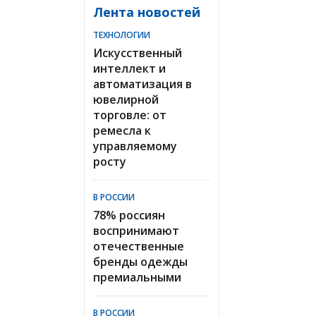
Лента новостей
ТЕХНОЛОГИИ
Искусственный
интеллект и
автоматизация в
ювелирной
торговле: от
ремесла к
управляемому
росту
В РОССИИ
78% россиян
воспринимают
отечественные
бренды одежды
премиальными
В РОССИИ