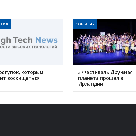
ТИЯ
СОБЫТИЯ
оступок, которым
» Фестиваль Дружная
оит восхищаться
планета прошел в
Ирландии