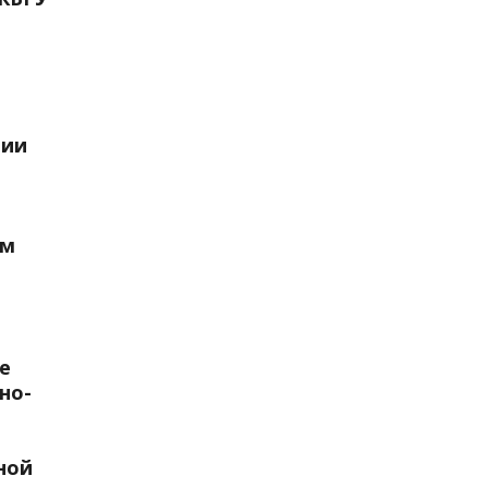
ции
им
е
но-
ной