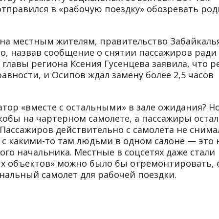
 отправился в «рабочую поездку» обозревать ро
тна местным жителям, правительство Забайкаль
о, назвав сообщение о снятии пассажиров ради
 главы региона Ксения Гусенцева заявила, что р
авности, и Осипов ждал замену более 2,5 часов
атор «вместе с остальными» в зале ожидания? Н
кобы на чартерном самолете, а пассажиры остал
. Пассажиров действительно с самолета не снима
ть с какими-то там людьми в одном салоне — это
ого начальника. Местные в соцсетях даже стали
ых объектов» можно было бы отремонтировать, 
нальный самолет для рабочей поездки.