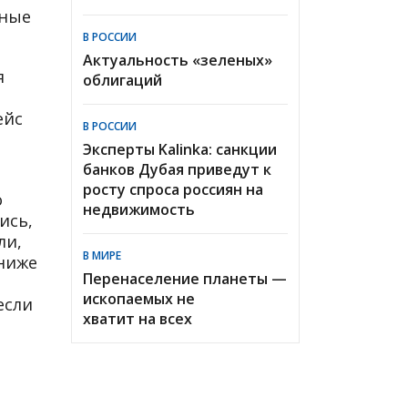
дные
В РОССИИ
Актуальность «зеленых»
я
облигаций
ейс
В РОССИИ
Эксперты Kalinka: санкции
банков Дубая приведут к
росту спроса россиян на
о
недвижимость
ись,
ли,
В МИРЕ
 ниже
Перенаселение планеты —
ископаемых не
если
хватит на всех