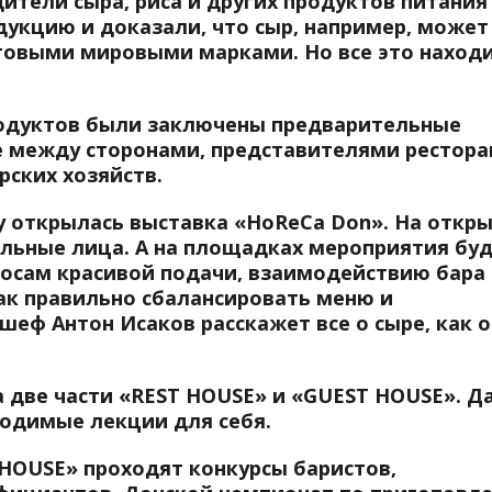
тели сыра, риса и других продуктов питания
укцию и доказали, что сыр, например, может
говыми мировыми марками. Но все это наход
родуктов были заключены предварительные
е между сторонами, представителями рестора
ских хозяйств.
ну открылась выставка «HoReCa Don». На откр
льные лица. А на площадках мероприятия бу
росам красивой подачи, взаимодействию бара
Как правильно сбалансировать меню и
шеф Антон Исаков расскажет все о сыре, как о
 две части «REST HOUSE» и «GUEST HOUSE». Д
одимые лекции для себя.
 HOUSE» проходят конкурсы баристов,