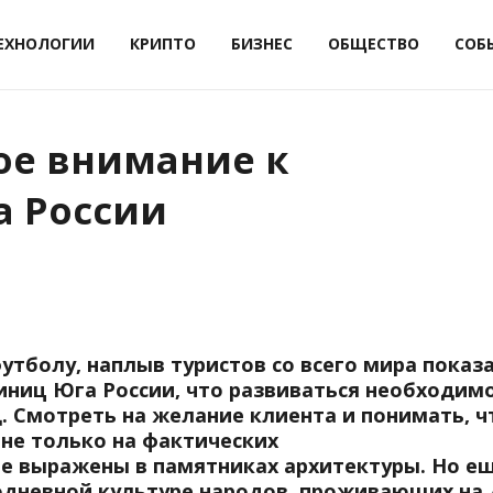
ЕХНОЛОГИИ
КРИПТО
БИЗНЕС
ОБЩЕСТВО
СОБ
ое внимание к
а России
тболу, наплыв туристов со всего мира показ
иниц Юга России, что развиваться необходим
д. Смотреть на желание клиента и понимать, ч
 не только на фактических
е выражены в памятниках архитектуры. Но ещ
одневной культуре народов, проживающих на