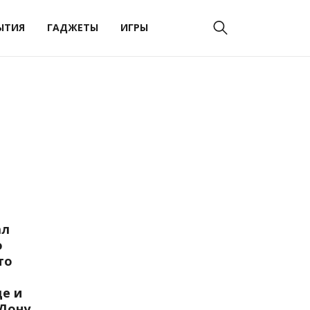
ЫТИЯ
ГАДЖЕТЫ
ИГРЫ
ал
о
то
е и
 Дону