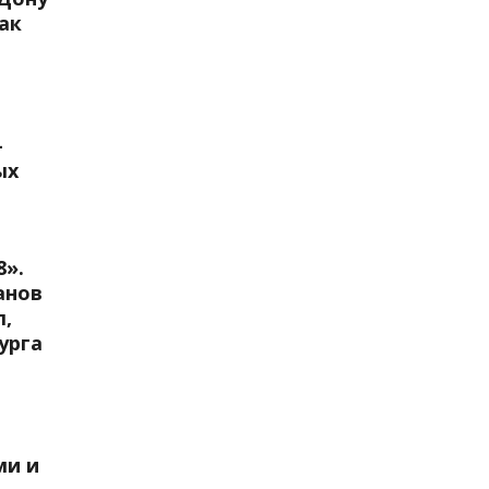
ак
-
ых
8».
анов
л,
урга
ми и