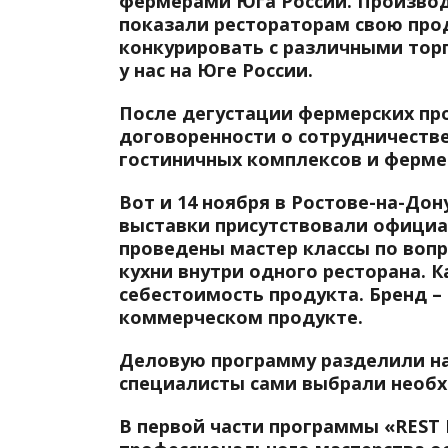
фермерами Юга России. Производи
показали рестораторам свою прод
конкурировать с различными тор
у нас на Юге России.
После дегустации фермерских п
договоренности о сотрудничеств
гостиничных комплексов и фермер
Вот и 14 ноября в Ростове-на-До
выставки присутствовали официа
проведены мастер классы по воп
кухни внутри одного ресторана. 
себестоимость продукта. Бренд – 
коммерческом продукте.
Деловую программу разделили на
специалисты сами выбрали необх
В первой части программы «REST