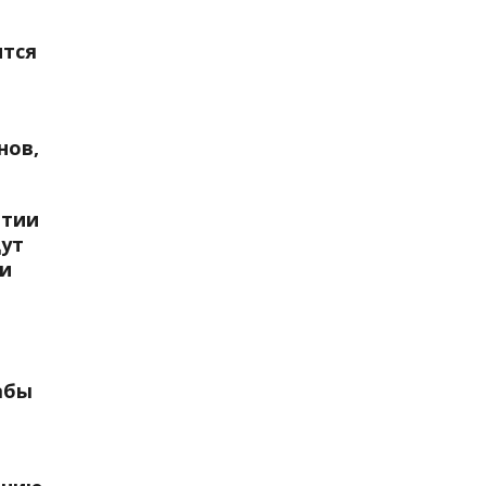
ится
нов,
ытии
дут
 и
абы