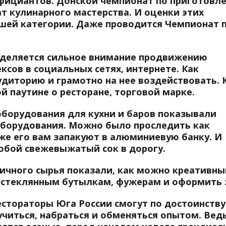
фициантов. Донской чемпионат по приготовл
т кулинарного мастерства. И оценки этих
шей категории. Даже проводится Чемпионат 
уделяется сильное внимание продвижению
ксов в социальных сетях, интернете. Как
диторию и грамотно на нее воздействовать. 
й паутине о ресторане, торговой марке.
борудования для кухни и баров показывали
оборудования. Можно было проследить как
же его вам запакуют в алюминиевую банку. И
собой свежевыжатый сок в дорогу.
ичного сырья показали, как можно креативн
 стеклянным бутылкам, фужерам и оформить 
рестораторы Юга России смогут по достоинству
учиться, набраться и обменяться опытом. Вед