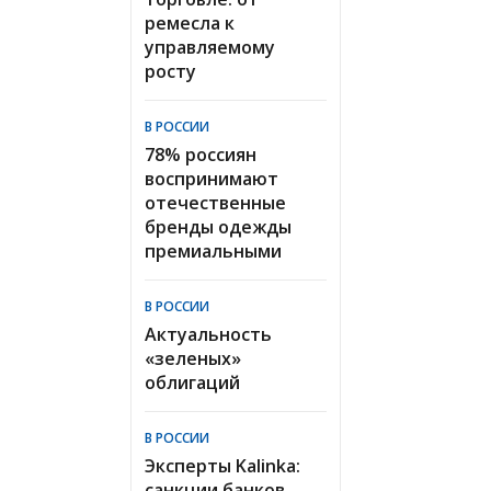
ремесла к
управляемому
росту
В РОССИИ
78% россиян
воспринимают
отечественные
бренды одежды
премиальными
В РОССИИ
Актуальность
«зеленых»
облигаций
В РОССИИ
Эксперты Kalinka:
санкции банков