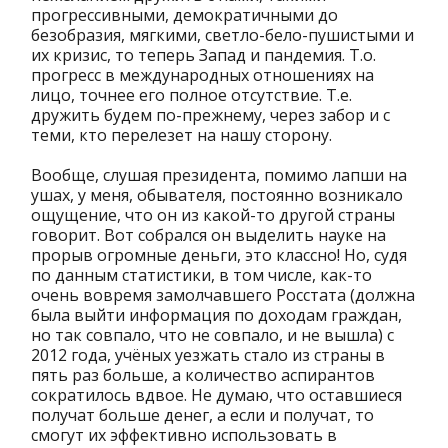
прогрессивными, демократичными до
безобразия, мягкими, светло-бело-пушистыми и
их кризис, то теперь Запад и пандемия. Т.о.
прогресс в международных отношениях на
лицо, точнее его полное отсутствие. Т.е.
дружить будем по-прежнему, через забор и с
теми, кто перелезет на нашу сторону.
Вообще, слушая президента, помимо лапши на
ушах, у меня, обывателя, постоянно возникало
ощущение, что он из какой-то другой страны
говорит. Вот собрался он выделить науке на
прорыв огромные деньги, это классно! Но, судя
по данным статистики, в том числе, как-то
очень вовремя замолчавшего Росстата (должна
была выйти информация по доходам граждан,
но так совпало, что не совпало, и не вышла) с
2012 года, учёных уезжать стало из страны в
пять раз больше, а количество аспирантов
сократилось вдвое. Не думаю, что оставшиеся
получат больше денег, а если и получат, то
смогут их эффективно использовать в