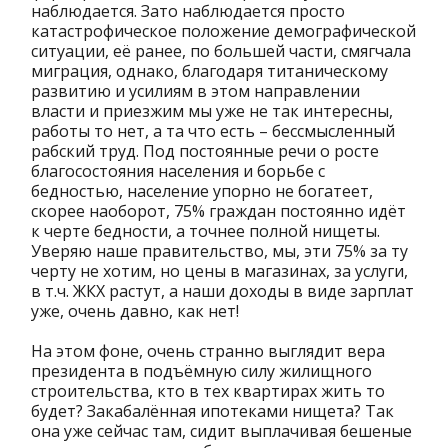
наблюдается. Зато наблюдается просто
катастрофическое положение демографической
ситуации, её ранее, по большей части, смягчала
миграция, однако, благодаря титаническому
развитию и усилиям в этом направлении
власти и приезжим мы уже не так интересны,
работы то нет, а та что есть – бессмысленный
рабский труд. Под постоянные речи о росте
благосостояния населения и борьбе с
бедностью, население упорно не богатеет,
скорее наоборот, 75% граждан постоянно идёт
к черте бедности, а точнее полной нищеты.
Уверяю наше правительство, мы, эти 75% за ту
черту не хотим, но цены в магазинах, за услуги,
в т.ч. ЖКХ растут, а наши доходы в виде зарплат
уже, очень давно, как нет!
На этом фоне, очень странно выглядит вера
президента в подъёмную силу жилищного
строительства, кто в тех квартирах жить то
будет? Закабалённая ипотеками нищета? Так
она уже сейчас там, сидит выплачивая бешеные