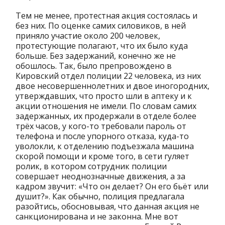
Тем не менее, протестная акция состоялась и
без них. По оценке самих силовиков, в ней
приняло участие около 200 человек,
протестующие полагают, что их было куда
больше. Без задержаний, конечно же не
обошлось. Так, было препровождено в
Кировский отдел полиции 22 человека, из них
двое несовершеннолетних и двое иногородних,
утверждавших, что просто шли в аптеку и к
акции отношения не имели. По словам самих
задержанных, их продержали в отделе более
трёх часов, у кого-то требовали пароль от
телефона и после упорного отказа, куда-то
уволокли, к отделению подъезжала машина
скорой помощи и кроме того, в сети гуляет
ролик, в котором сотрудник полиции
совершает неоднозначные движения, а за
кадром звучит: «Что он делает? Он его бьёт или
душит?». Как обычно, полиция предлагала
разойтись, обосновывая, что данная акция не
санкционирована и не законна. Мне вот