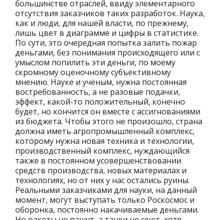
большинстве отраслей, ввиду элементарного
отсутствия заказчиков таких разработок. Наука,
как и люди, для нашей власти, по прежнему,
лишь цвет в диаграмме и цифры в статистике.
По сути, это очередная попытка залить пожар
деньгами, без понимания происходящего или с
умыслом попилить эти деньги, по моему
скромному оценочному субъективному
мнению. Науке и учёным, нужна постоянная
востребованность, а не разовые подачки,
эффект, какой-то положительный, конечно
будет, но кончится он вместе с ассигнованиями
из бюджета. Чтобы этого не произошло, страна
должна иметь агропромышленный комплекс,
которому нужна новая техника и технологии,
производственный комплекс, нуждающийся
также в постоянном усовершенствовании
средств производства, новых материалах и
технологиях, но от них у нас остались руины.
Реальными заказчиками для науки, на данный
момент, могут выступать только Роскосмос и
оборонка, постоянно накачиваемые деньгами.
Но ракеты не пашут, а танки не сеют, хотя