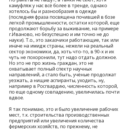
камуфляж у нас всё более в тренде, однако
хотелось бы и разнообразия в одежде
(последняя фраза посвящена почившей в бозе
легкой промышленности, остатки которой, еще
продолжают борьбу за выживание, на примере
г.Иваново, но безуспешно и им точно не до
науки). Т.о., это заказчики работающие, так или
иначе на имидж страны, нежели на реальный
сектор экономики, да, хоть что-то, в 90-х и их
чуть не похоронили, тут надо отдать должное.
Но это не про жизнь граждан, это не
охватывает полный спектр научных
направлений, а стало быть, учёные продолжат
уезжать, а нищие аспиранты, уходить, ну,
например в Росгвардию, численность которой,
по еще одному совпадению, увеличилась почти
вдвое.
Я так понимаю, это и было увеличение рабочих
мест, т.к. строительства производственных
предприятий или увеличения количества
фермерских хозяйств, по прежнему, не