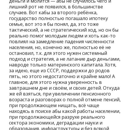
деньги и молится — абы не случилось чего и
лишний рот не появился, в большинстве
случаев. Вот кабы за второго ребёнка,
государство полностью погашало ипотеку
семье, вот это я бы понял, да, это тоже
тактический, а не стратегический ход, но он бы
реально помог молодым людям и хоть как-то
повлиял на замедление падения численности
населения, но, конечно же, полностью её не
остановил, т.к. для этого нужен системный
подход и стратегия, а не латание дыр деньгами,
навроде только материнского капитала. Хотя,
за идею, еще из СССР, поддержки до родов
пять, но этого недостаточно и крайне мало! А
главное, для этого нужна уверенность в
завтрашнем дне и своём, и своих детей. Откуда
же ей взяться, при увеличении пенсионного
возраста и разговорах о полной отмене пенсий,
при продолжающем нищать, всё чаще
находясь в поиске абы какой работы населении,
при продолжающейся разрухе реального
сектора экономики, деградации науки и
образования, инфраструктуры и без всякой