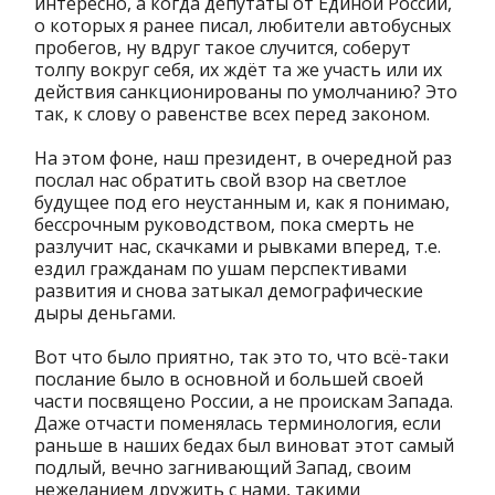
интересно, а когда депутаты от Единой России,
о которых я ранее писал, любители автобусных
пробегов, ну вдруг такое случится, соберут
толпу вокруг себя, их ждёт та же участь или их
действия санкционированы по умолчанию? Это
так, к слову о равенстве всех перед законом.
На этом фоне, наш президент, в очередной раз
послал нас обратить свой взор на светлое
будущее под его неустанным и, как я понимаю,
бессрочным руководством, пока смерть не
разлучит нас, скачками и рывками вперед, т.е.
ездил гражданам по ушам перспективами
развития и снова затыкал демографические
дыры деньгами.
Вот что было приятно, так это то, что всё-таки
послание было в основной и большей своей
части посвящено России, а не проискам Запада.
Даже отчасти поменялась терминология, если
раньше в наших бедах был виноват этот самый
подлый, вечно загнивающий Запад, своим
нежеланием дружить с нами, такими