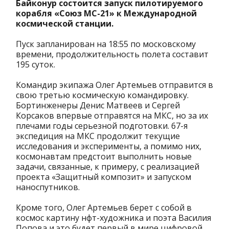
Байконур состоится запуск пилотируемого
корабля «Союз МС-21» к Международной
космической станции.
Пуск запланирован на 18:55 по московскому
времени, продолжительность полета составит
195 суток.
Командир экипажа Олег Артемьев отправится в
свою третью космическую командировку.
Бортинженеры Денис Матвеев и Сергей
Корсаков впервые отправятся на МКС, но за их
плечами годы серьезной подготовки. 67-я
экспедиция на МКС продолжит текущие
исследования и эксперименты, а помимо них,
космонавтам предстоит выполнить новые
задачи, связанные, к примеру, с реализацией
проекта «Защитный композит» и запуском
наноспутников.
Кроме того, Олег Артемьев берет с собой в
космос картину нфт-художника и поэта Василия
Попова и это будет первый в мире цифровой