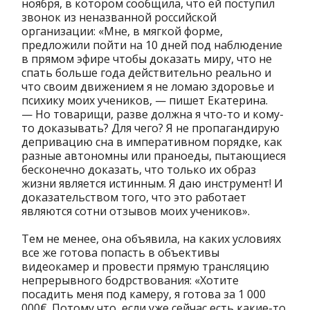
ноября, в котором сообщила, что ей поступил
звонок из неназванной российской
организации: «Мне, в мягкой форме,
предложили пойти на 10 дней под наблюдение
в прямом эфире чтобы доказать миру, что не
спать больше года действительно реально и
что своим движением я не ломаю здоровье и
психику моих учеников, — пишет Екатерина.
— Но товарищи, разве должна я что-то и кому-
то доказывать? Для чего? Я не пропагандирую
депривацию сна в императивном порядке, как
разные автономны или праноеды, пытающиеся
бесконечно доказать, что только их образ
жизни является истинным. Я даю инструмент! И
доказательством того, что это работает
являются сотни отзывов моих учеников».
Тем не менее, она объявила, на каких условиях
все же готова попасть в объективы
видеокамер и провести прямую трансляцию
непрерывного бодрствования: «Хотите
посадить меня под камеру, я готова за 1 000
000€. Потому что, если уже сейчас есть какие-то