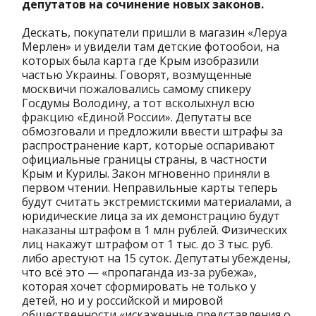
депутатов на сочинение новых законов.
Дескать, покупатели пришли в магазин «Леруа
Мерлен» и увидели там детские фотообои, на
которых была карта где Крым изобразили
частью Украины. Говорят, возмущенные
москвичи пожаловались самому спикеру
Госдумы Володину, а тот всколыхнул всю
фракцию «Единой России». Депутаты все
обмозговали и предложили ввести штрафы за
распространение карт, которые оспаривают
официальные границы страны, в частности
Крым и Курилы. Закон мгновенно приняли в
первом чтении. Неправильные карты теперь
будут считать экстремистскими материалами, а
юридические лица за их демонстрацию будут
наказаны штрафом в 1 млн рублей. Физических
лиц накажут штрафом от 1 тыс. до 3 тыс. руб.
либо арестуют на 15 суток. Депутаты убеждены,
что всё это — «пропаганда из-за рубежа»,
которая хочет сформировать не только у
детей, но и у российской и мировой
общественности «искаженные представления о