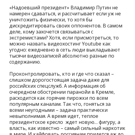
«Надоевший президент» Владимир Путин не
намерен сдаваться, и рассчитывает если уж не
уничтожить физически, то хотя бы
дискредитировать своих оппонентов. В самом
деле, кому захочется связываться с
экстремистами? Хотя, если присмотреться, то
можно назвать видеохостинг Youtube как
угодно: ежедневно в сеть люди выкладывают
тысячи видеозаписей абсолютно разные по
содержанию.
Проконтролировать, кто и где что сказал –
слишком дорогостоящая задача даже для
российских спецслужб. А информация об
очередном обострении паранойи в Кремле,
расходится как горячие пирожки по всем
популярным каналам. Так что, гоняться за
всеми неугодными – задача практически
невыполнимая. А время идет, теплое
президентское кресло ждет новую… фигуру, а
власть, как известно – самый сильный наркотик
в мире. И кайфовать россиянам придется аж до