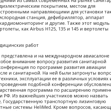
одними из самых современных на рынке санита
 диэлектрическим покрытием, местом для
встроенными направляющими для установки та
ислородная станция, дефибриллятор, аппарат
 кардиомониторинг и другие. Также этот модуль
толеты, как Airbus H125, 135 и 145 и вертолеты
едицинских работ
 представлена и на международном авиасалоне
особое внимание вопросу развития санитарной
 конференция по программе развития авиации
исле и санитарной. На ней были затронуты вопр
ехники, эксплуатации ее в различных условиях 
 проведения подобной конференции обусловлен
сударственная программа по расширению примен
и РФ. Из важнейших участников можно назвать
, Государственную транспортную лизинговую
етные системы HeliMed. Кроме вопросов, касающ