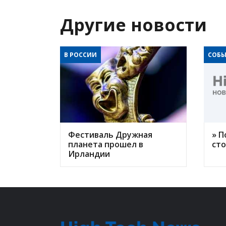
Другие новости
В РОССИИ
СОБЫ
Фестиваль Дружная
» П
планета прошел в
ст
Ирландии