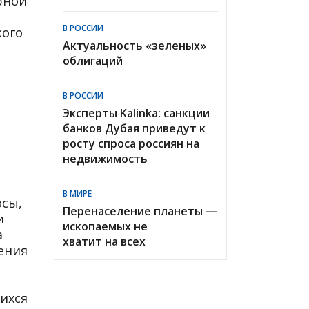
рной
В РОССИИ
кого
Актуальность «зеленых»
облигаций
В РОССИИ
Эксперты Kalinka: санкции
банков Дубая приведут к
росту спроса россиян на
недвижимость
В МИРЕ
осы,
Перенаселение планеты —
и
ископаемых не
а
хватит на всех
ения
ихся