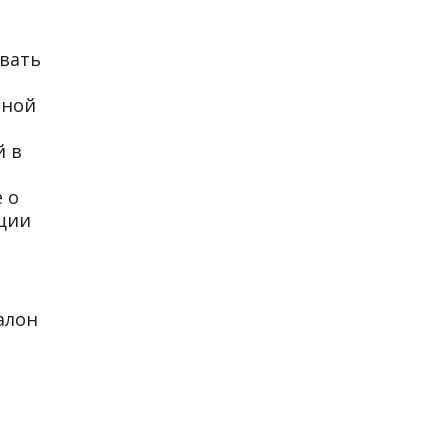
вать
ьной
й в
 о
ации
алон