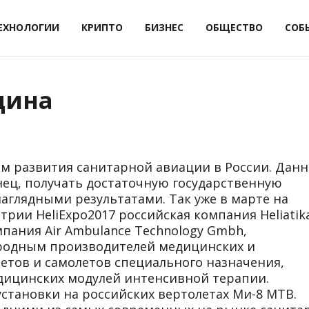
ЕХНОЛОГИИ
КРИПТО
БИЗНЕС
ОБЩЕСТВО
СОБ
цина
ом развития санитарной авиации в России. Данн
нец, получать достаточную государственную
наглядными результатами. Так уже в марте на
рии HeliExpo2017 российская компания Heliatik
пания Air Ambulance Technology Gmbh,
одным производителей медицинских и
етов и самолетов специального назначения,
дицинских модулей интенсивной терапии.
становки на российских вертолетах Ми-8 МТВ.