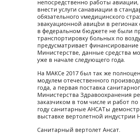
непосредственно работы авиации,
внести услуги санавиации в станд
обязательного vмедицинского стра
эвакуационной авицbи в регионах
в федеральном бюджете не были п
транспортировку больных по возд
предусматривает финансирование в
Министерстве, данные средства м
уже в начале следующего года.
На МАКСе 2017 был так же полноце
модулем отечественного производс
года, а первая поставка санитарно
Министерства Здравоохранения р
заказчиком в том числе и работ п
году санитарные АНСАТы демонстр
выставке вертолетной индустрии He
Санитарный вертолет Ансат.