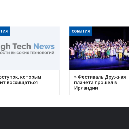
ТИЯ
СОБЫТИЯ
оступок, которым
» Фестиваль Дружная
оит восхищаться
планета прошел в
Ирландии