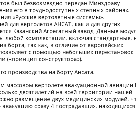
тов был безвозмездно передан Минздраву
ения его в труднодоступных степных районах.
ния «Русские вертолетные системы».
й для вертолетов АНСАТ, как и для других
ется Казанский Агрегатный завод. Данные моду
ты любой комплектации, включая стандартные, 
я борта, так как, в отличие от европейских
 позволяет с помощью небольших перестановок
и («принцип конструктора»).
о производства на борту Ансата.
ом массовом вертолете эвакуационной авиации 
колько десятилетий на всей территории нашей
можно размещение двух медицинских модулей, ч
эвакуацию сразу 4 пострадавших, находящихся