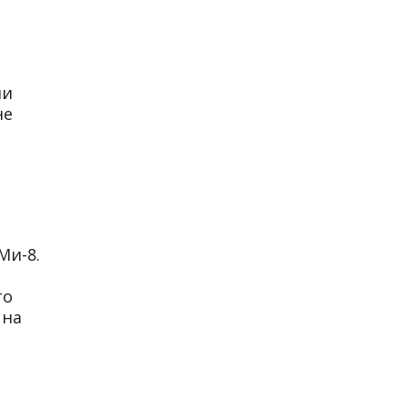
ли
не
Ми-8.
то
 на