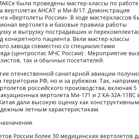
МАКСе были проведены мастер-классы по работе
 вертолетах АНСАТ и Ми-8/17. Демонстрация
нга «Вертолеты России». В ходе мастерклассов б
онал вертолета и базовые правила работы
узку и выгрузку пострадавших и перекомплект
д конкретного пациента. Вели мастер-классы
ого завода совместно со специалистами
яда (центроспас МЧС России) . Мероприятие вы
листов, так и обычных посетителей.
итие отечественной санитарной авиации получи
 территории РФ, но и за рубежом. Так, наприме
вертолетов российского производства, включая 5
акуационных вертолета Ми-171 и 2 КА-32А-11ВС 
Китая дали высокую оценку как конструктивным
надежным летным характеристикам.
назначения.
летов России более 30 медицинских вертолетов д