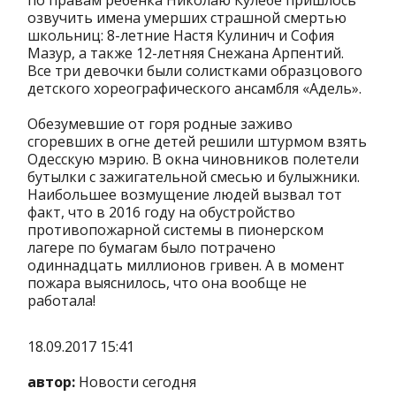
по правам ребенка Николаю Кулебе пришлось
озвучить имена умерших страшной смертью
школьниц: 8-летние Настя Кулинич и София
Мазур, а также 12-летняя Снежана Арпентий.
Все три девочки были солистками образцового
детского хореографического ансамбля «Адель».
Обезумевшие от горя родные заживо
сгоревших в огне детей решили штурмом взять
Одесскую мэрию. В окна чиновников полетели
бутылки с зажигательной смесью и булыжники.
Наибольшее возмущение людей вызвал тот
факт, что в 2016 году на обустройство
противопожарной системы в пионерском
лагере по бумагам было потрачено
одиннадцать миллионов гривен. А в момент
пожара выяснилось, что она вообще не
работала!
18.09.2017 15:41
автор:
Новости сегодня