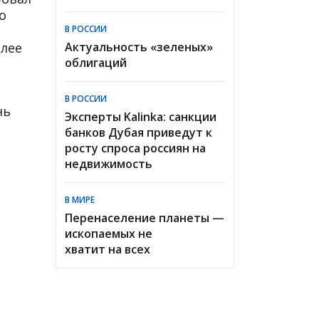
о
В РОССИИ
олее
Актуальность «зеленых»
облигаций
В РОССИИ
нь
Эксперты Kalinka: санкции
банков Дубая приведут к
росту спроса россиян на
недвижимость
В МИРЕ
Перенаселение планеты —
ископаемых не
хватит на всех