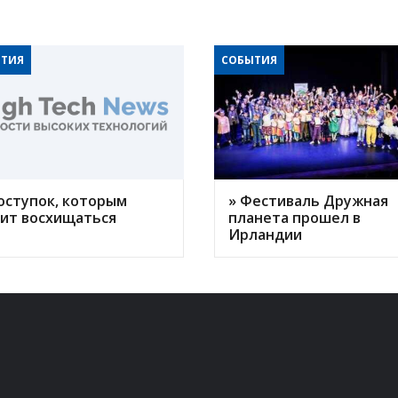
ТИЯ
СОБЫТИЯ
оступок, которым
» Фестиваль Дружная
оит восхищаться
планета прошел в
Ирландии