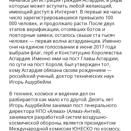
началась регистрация граждан Асгардии, в ряды
которых может вступить любой желающий,
имеющий доступ в Интернет. В первые же часы
число зарегистрировавшихся превысило 100
000 человек, и продолжало расти. После двух
этапов верификации, отсеявших ботов и
повторные заявки, осталось свыше ста тысяч
человек — первая волна асгардианцев. Именно
они на едином голосовании в июне 2017 года
выбрали флаг, герб и Конституцию Королевства
Асгардия. Именно ими на пост Главы Асгардии,
по сути на пост Короля, был утвержден тот,
кому Асгардия обязана своим рождением —
российский ученый, доктор технических наук
Игорь Ашурбейли.
В технике, космосе и ведении дел он
разбирается как мало кто другой. Десять лет
Игорь Ашурбейли занимал пост генерального
директора НПО «Алмаз» (Алмаз-Антей),
занимался разработкой систем воздушно-
космической обороны, является президентом
Международной комиссии ЮНЕСКО по космосу,