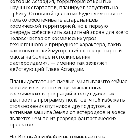
которые Асгардия, территория открытых
научных стартапов, планирует запустить на
орбиту. Основной целью их будет являться не
только обеспечивать асгардианцев
космической территорией, но в первую
очередь «обеспечить защитный экран для всего
человечества от космических угроз
техногенного и природного характера, таких
как космический мусор, выбросы коронарной
массы на Солнце и столкновения
с астероидами», — именно так заявляет
действующий Глава Асгардии.
Планы достаточно смелые, учитывая что сейчас
многие из военных и промышленных
космических корпораций в могут даже так
выстроить программу полётов, чтоб избежать
столкновения спутников друг с другом, а
активная защита Земли от астероидов и вовсе
является чем-то из разряда фантастических
проектов.
Но Игорь Ашурбейли не сомневается в