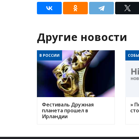
Другие новости
В РОССИИ
СОБЫ
Фестиваль Дружная
» П
планета прошел в
ст
Ирландии