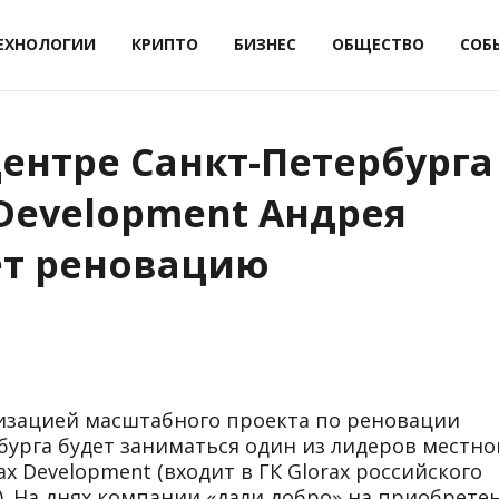
ЕХНОЛОГИИ
КРИПТО
БИЗНЕС
ОБЩЕСТВО
СОБ
ентре Санкт-Петербурга
Development Андрея
ет реновацию
лизацией масштабного проекта по реновации
бурга будет заниматься один из лидеров местно
x Development (входит в ГК Glorax российского
. На днях компании «дали добро» на приобрете