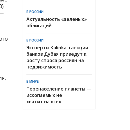
).
 —
В РОССИИ
Актуальность «зеленых»
облигаций
ого
В РОССИИ
Эксперты Kalinka: санкции
банков Дубая приведут к
росту спроса россиян на
недвижимость
ия,
В МИРЕ
Перенаселение планеты —
ископаемых не
хватит на всех