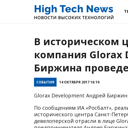
Т
В историческом ц
компания Glorax 
Биржина провед
СОБЫТИЯ
14 ОКТЯБРЯ 2017 16:10
Glorax Development Андрей Биржин
По сообщениям ИА «Росбалт», реа
исторического центра Санкт-Петер
девелоперской отрасли в лице Glora
предпринимателя Андрея Биржина)