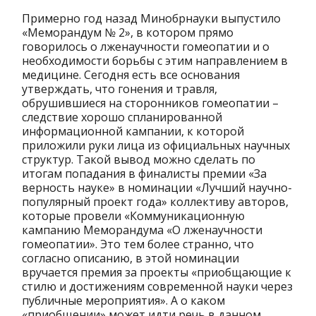
Примерно год назад Минобрнауки выпустило
«Меморандум № 2», в котором прямо
говорилось о лженаучности гомеопатии и о
необходимости борьбы с этим направлением в
медицине. Сегодня есть все основания
утверждать, что гонения и травля,
обрушившиеся на сторонников гомеопатии –
следствие хорошо спланированной
информационной кампании, к которой
приложили руки лица из официальных научных
структур. Такой вывод можно сделать по
итогам попадания в финалисты премии «За
верность науке» в номинации «Лучший научно-
популярный проект года» коллективу авторов,
которые провели «Коммуникационную
кампанию Меморандума «О лженаучности
гомеопатии». Это тем более странно, что
согласно описанию, в этой номинации
вручается премия за проекты «приобщающие к
стилю и достижениям современной науки через
публичные мероприятия». А о каком
«приобщении» может идти речь в данном