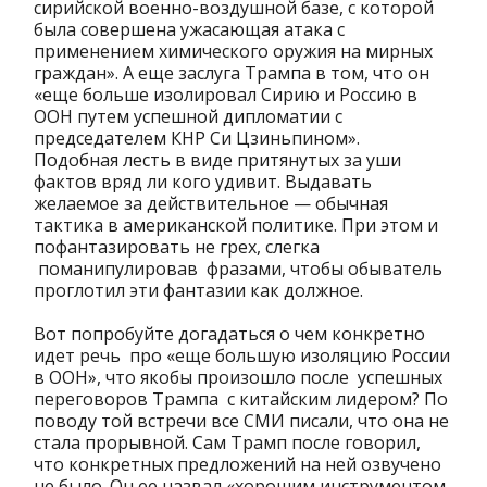
сирийской военно-воздушной базе, с которой
была совершена ужасающая атака с
применением химического оружия на мирных
граждан». А еще заслуга Трампа в том, что он
«еще больше изолировал Сирию и Россию в
ООН путем успешной дипломатии с
председателем КНР Си Цзиньпином».
Подобная лесть в виде притянутых за уши
фактов вряд ли кого удивит. Выдавать
желаемое за действительное — обычная
тактика в американской политике. При этом и
пофантазировать не грех, слегка
поманипулировав фразами, чтобы обыватель
проглотил эти фантазии как должное.
Вот попробуйте догадаться о чем конкретно
идет речь про «еще большую изоляцию России
в ООН», что якобы произошло после успешных
переговоров Трампа с китайским лидером? По
поводу той встречи все СМИ писали, что она не
стала прорывной. Сам Трамп после говорил,
что конкретных предложений на ней озвучено
не было. Он ее назвал «хорошим инструментом,