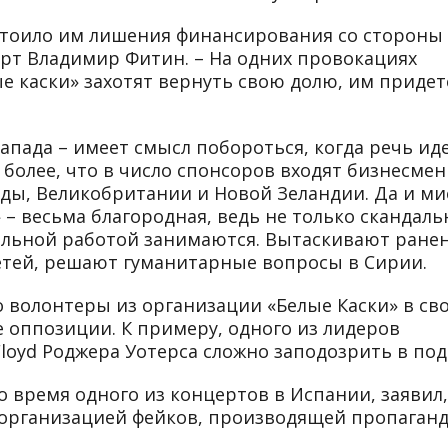
и стоило им лишения финансирования со стороны
рт Владимир Фитин. – На одних провокациях
е каски» захотят вернуть свою долю, им придет
апада – имеет смысл побороться, когда речь иде
более, что в число спонсоров входят бизнесмен
ды, Великобритании и Новой Зеландии. Да и ми
– весьма благородная, ведь не только скандал
еальной работой занимаются. Вытаскивают ране
етей, решают гуманитарные вопросы в Сирии.
о волонтеры из организации «Белые Каски» в св
е оппозиции. К примеру, одного из лидеров
Floyd Роджера Уотерса сложно заподозрить в под
 время одного из концертов в Испании, заявил,
 организацией фейков, производящей пропаганд