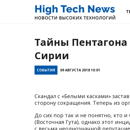
Т
Тайны Пентагона 
Сирии
СОБЫТИЯ
09 АВГУСТА 2018 10:01
Скандал с «Белыми касками» заст
сторону сокращения. Теперь из ор
До сих пор так и не понятно, кто 
(Восточная Гута), однако этот ин
с весьма неоднозначной репутацие