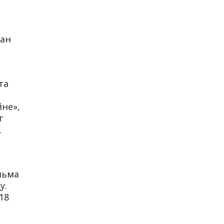
сан
та
йне»,
г
,
льма
у.
18