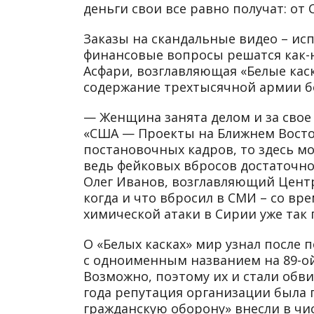
деньги свои все равно получат: от
Заказы на скандальные видео – ис
финансовые вопросы решатся как-н
Асфари, возглавляющая «Белые каск
содержание трехтысячной армии бо
— Женщина занята делом и за свое
«США — Проекты на Ближнем Восток
постановочных кадров, то здесь мо
ведь фейковых вбросов достаточно
Олег Иванов, возглавляющий Центр
когда и что вбросил в СМИ – со вре
химической атаки в Сирии уже так 
О «Белых касках» мир узнал после
с одноименным названием на 89-ой
Возможно, поэтому их и стали обви
года репутация организации была 
гражданскую оборону» внесли в ч