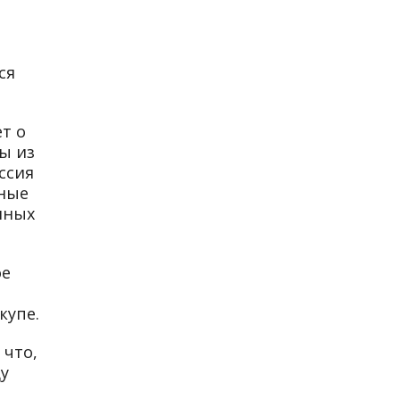
ся
т о
ы из
ссия
ьные
нных
ое
купе.
 что,
у