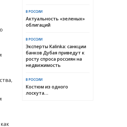
В РОССИИ
Актуальность «зеленых»
облигаций
ю
В РОССИИ
Эксперты Kalinka: санкции
банков Дубая приведут к
м
росту спроса россиян на
недвижимость
ства,
В РОССИИ
Костюм из одного
лоскута…
м
 как