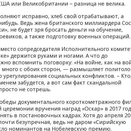
 США или Великобритании – разница не велика.
полняют исправно, хлеб свой отрабатывают, а
ибудь. Ведь жена британского миллиардера Со
и», не будет зря бросать деньги на обучение,
евиков, а также подготовку военных операций.
 место сопредседателя Исполнительного комите
е» держится руками и ногами. А что до
жно вспомнить поговорку: «На войне, как на во
 много с обоих сторон, — размышляет политоло
 урегулирования социальных конфликтов. – Кто
менем забудется, а вот сам факт скандальной
просто не сотрешь.
 победы документального короткометражного фи
 церемонии вручения наград «Оскар» в 2017 год
нять в постановочных кадрах. Хотя до апреля 20
почти безупречная, ведь не даром «Сирийскую
исло номинантов на Нобелевскую премию.