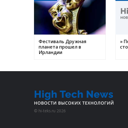
Фестиваль Дружная
» П
планета прошел в
ст
Ирландии
©
hi-teks.ru
2026