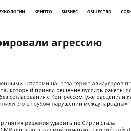
ЕХНОЛОГИИ
КРИПТО
БИЗНЕС
ОБЩЕСТВО
СОБ
ировали агрессию
иненными Штатами нанесла серию авиаударов п
па, который принял решение пустить ракеты п
ез согласования с Конгрессом, уже расценили к
инили его в грубом нарушении международных
 принятия решения ударить по Сирии стала
СМИ о предполагаемой химатаке в сирийской Д