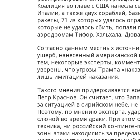
Коалиция во главе с США нанесла с
Италии, а также двух кораблей, ба
ракеты, 71 из которых удалось отр
которые не удалось сбить, попали 
аэродромам Тифор, Хальхала, Дюва
Согласно данным местных источнико
ущерб, нанесенный американской 
тем, некоторые эксперты, коммент
уверены, что угрозы Трампа «нака
лишь имитацией наказания.
Такого мнения придерживается во
Петр Краснов. Он считает, что Запа
за ситуацией в сирийском небе, не
Поэтому, по мнению эксперта, уда
слюной во время драки. При этом о
техника, ни российский континген
зоны атаки находились за предела