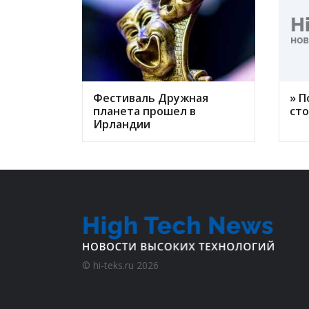
Фестиваль Дружная
» П
планета прошел в
ст
Ирландии
©
hi-teks.ru
2026