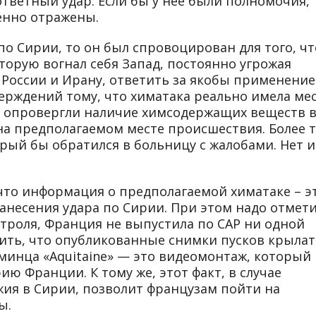
тветный удар. Если бы у нее были полномочия, 
енно отражены.
по Сирии, то он был спровоцирован для того, ч
торую вогнал себя Запад, постоянно угрожая
 России и Ирану, ответить за якобы применение
ерждений тому, что химатака реально имела ме
ы опровергли наличие химсодержащих веществ 
на предполагаемом месте происшествия. Более т
рый бы обратился в больницу с жалобами. Нет и
 что информация о предполагаемой химатаке – э
анесения удара по Сирии. При этом надо отмети
нтроля, Франция не выпустила по САР ни одной
ить, что опубликованные снимки пусков крыла
 эсминца «Aquitaine» — это видеомонтаж, который
ю Франции. К тому же, этот факт, в случае
ия в Сирии, позволит французам пойти на
ы.