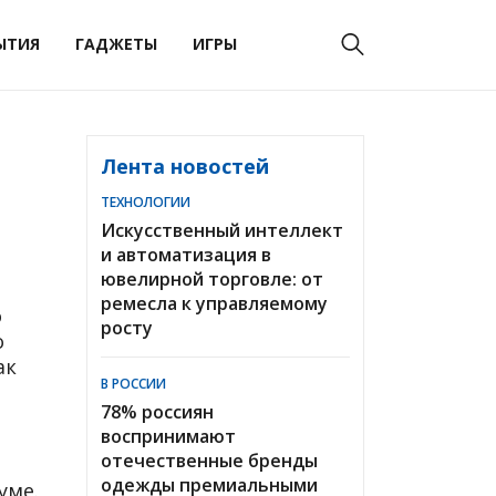
ЫТИЯ
ГАДЖЕТЫ
ИГРЫ
Лента новостей
ТЕХНОЛОГИИ
Искусственный интеллект
и автоматизация в
ювелирной торговле: от
ремесла к управляемому
о
росту
о
ак
В РОССИИ
78% россиян
воспринимают
отечественные бренды
одежды премиальными
уме.