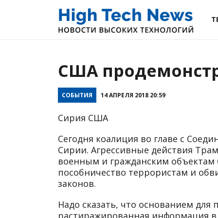
Т
США продемонстр
СОБЫТИЯ
14 АПРЕЛЯ 2018 20:59
Сирия США
Сегодня коалиция во главе с Соед
Сирии. Агрессивные действия Трам
военным и гражданским объектам б
пособничество террористам и обв
законов.
Надо сказать, что основанием для
растиражированная информация в 