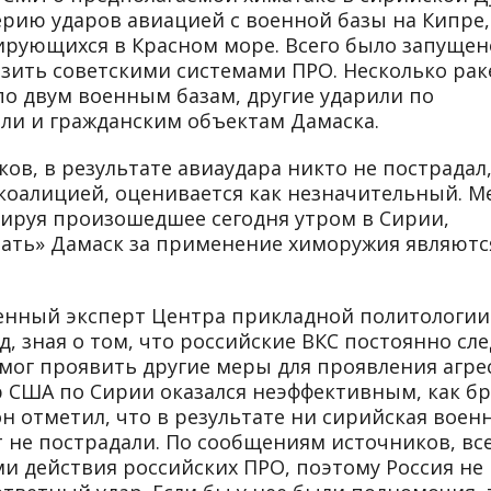
ерию ударов авиацией с военной базы на Кипре,
зирующихся в Красном море. Всего было запущен
азить советскими системами ПРО. Несколько рак
по двум военным базам, другие ударили по
ли и гражданским объектам Дамаска.
в, в результате авиаудара никто не пострадал,
коалицией, оценивается как незначительный. М
ируя произошедшее сегодня утром в Сирии,
зать» Дамаск за применение химоружия являютс
енный эксперт Центра прикладной политологии
д, зная о том, что российские ВКС постоянно сл
 мог проявить другие меры для проявления агре
р США по Сирии оказался неэффективным, как б
н отметил, что в результате ни сирийская воен
т не пострадали. По сообщениям источников, вс
ми действия российских ПРО, поэтому Россия не