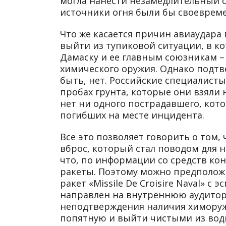
могла нанести незамедлительный о
источники огня были бы своеврем
Что же касается причин авиаудара 
выйти из тупиковой ситуации, в ко
Дамаску и ее главным союзникам –
химического оружия. Однако подтв
быть, нет. Российские специалист
пробах грунта, которые они взяли 
нет ни одного пострадавшего, кото
погибших на месте инцидента.
Все это позволяет говорить о том,
вброс, который стал поводом для н
что, по информации со средств ко
ракеты. Поэтому можно предполож
ракет «Missile De Croisire Naval» с
направлен на внутреннюю аудитори
неподтверждения наличия химоруж
попятную и выйти чистыми из вод