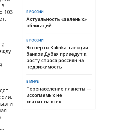
 в
о 103
В РОССИИ
ет,
Актуальность «зеленых»
облигаций
В РОССИИ
 а
Эксперты Kalinka: санкции
ежду
банков Дубая приведут к
росту спроса россиян на
я
недвижимость
В МИРЕ
Перенаселение планеты —
едят
ископаемых не
ссии.
хватит на всех
рызги
ная
е