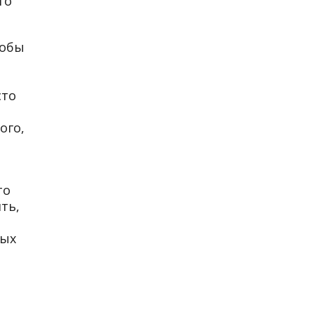
то
тобы
сто
в
ого,
то
ть,
тых