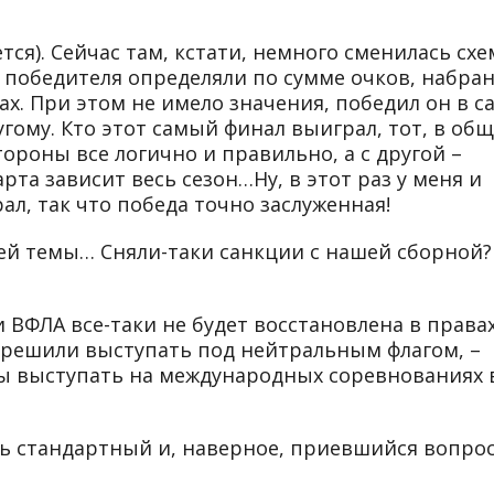
ется
). Сейчас там, кстати, немного сменилась схе
 победителя определяли по сумме очков, набра
лах. При этом не имело значения, победил он в 
угому. Кто этот самый финал выиграл, тот, в об
тороны все логично и правильно, а с другой –
рта зависит весь сезон…Ну, в этот раз у меня и
ал, так что победа точно заслуженная!
й темы… Сняли-таки санкции с нашей сборной?
и ВФЛА все-таки не будет восстановлена в права
разрешили выступать под нейтральным флагом, –
бы выступать на международных соревнованиях 
ть стандартный и, наверное, приевшийся вопрос