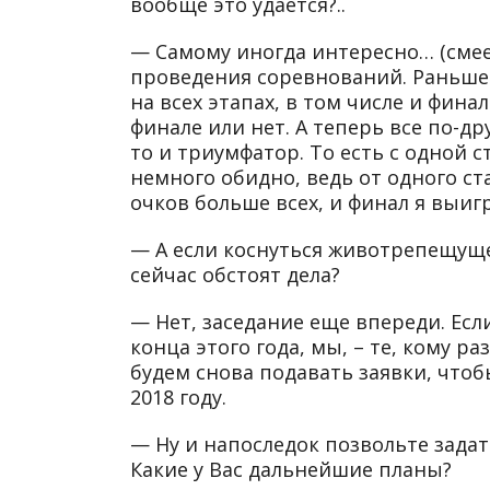
вообще это удается?..
— Самому иногда интересно… (
сме
проведения соревнований. Раньше
на всех этапах, в том числе и фина
финале или нет. А теперь все по-др
то и триумфатор. То есть с одной с
немного обидно, ведь от одного ста
очков больше всех, и финал я выигр
— А если коснуться животрепещуще
сейчас обстоят дела?
— Нет, заседание еще впереди. Есл
конца этого года, мы, – те, кому 
будем снова подавать заявки, что
2018 году.
— Ну и напоследок позвольте зада
Какие у Вас дальнейшие планы?