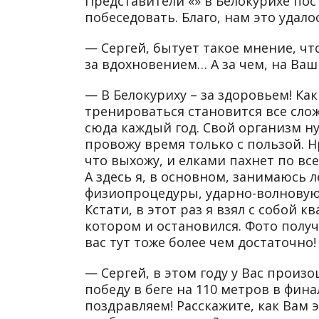
Представители «» в Белокурихе по
побеседовать. Благо, нам это удало
— Сергей, бытует такое мнение, что
за вдохновением… А за чем, на Ваш 
— В Белокуриху – за здоровьем! Ка
тренироваться становится все сло
сюда каждый год. Свой организм ну
провожу время только с пользой. Н
что выхожу, и елками пахнет по все
А здесь я, в основном, занимаюсь л
физиопроцедуры, ударно-волновую
Кстати, в этот раз я взял с собой 
котором и остановился. Фото получ
вас тут тоже более чем достаточно!
— Сергей, в этом году у Вас произ
победу в беге на 110 метров в фин
поздравляем! Расскажите, как Вам э