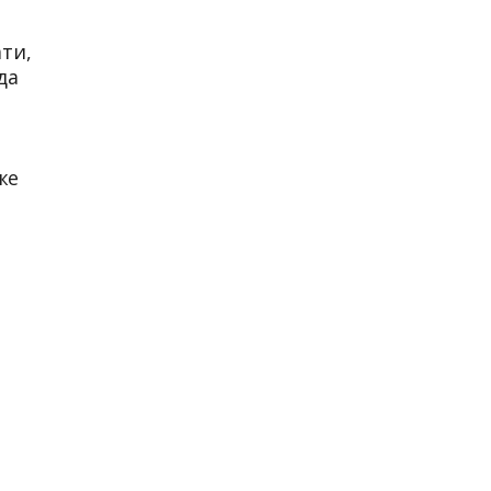
ти,
да
же