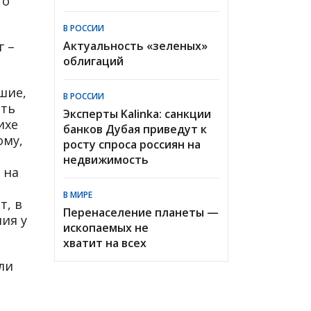
го
В РОССИИ
г –
Актуальность «зеленых»
облигаций
шие,
В РОССИИ
ать
Эксперты Kalinka: санкции
ихе
банков Дубая приведут к
ому,
росту спроса россиян на
недвижимость
 на
В МИРЕ
т, в
Перенаселение планеты —
ия у
ископаемых не
хватит на всех
ли