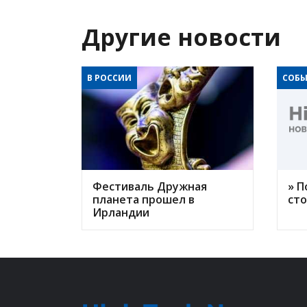
Другие новости
В РОССИИ
СОБЫ
Фестиваль Дружная
» П
планета прошел в
ст
Ирландии