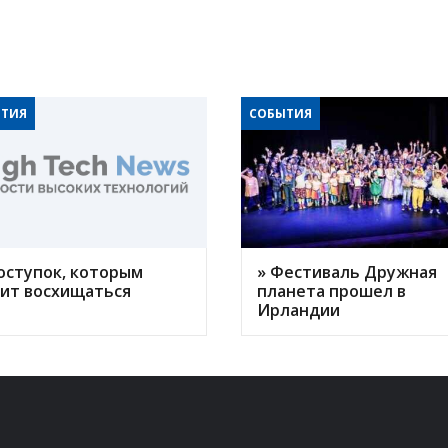
ТИЯ
СОБЫТИЯ
оступок, которым
» Фестиваль Дружная
оит восхищаться
планета прошел в
Ирландии