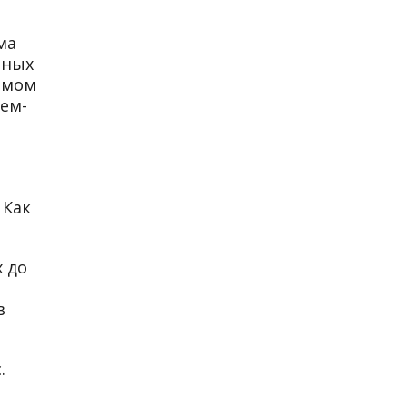
ма
нных
самом
щем-
 Как
х до
в
.