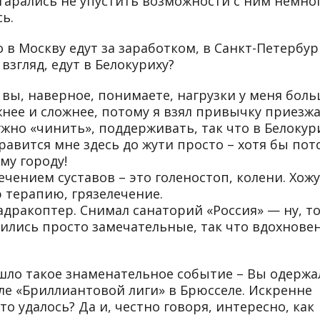
старались не упустить возможности с ним немно
сь.
 в Москву едут за заработком, в Санкт-Петербур
взгляд, едут в Белокуриху?
к вы, наверное, понимаете, нагрузки у меня боль
жнее и сложнее, потому я взял привычку приезж
жно «чинить», поддерживать, так что в Белокур
равится мне здесь до жути просто – хотя бы пот
му городу!
ечением суставов – это голеностоп, колени. Хожу
 терапию, грязелечение.
квадракоптер. Снимал санаторий «Россия» — ну, то
ились просто замечательные, так что вдохновен
ошло такое знаменательное событие – Вы одержа
але «Бриллиантовой лиги» в Брюсселе. Искренне
то удалось? Да и, честно говоря, интересно, как