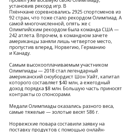
провел уже восьмую свою Олимпиаду,
установив рекорд игр. В
Пхёнчхане соревновались 2925 спортсменов из
92 стран, что тоже стало рекордом Олимпиад. А
самой многочисленной, опять же с
Олимпийским рекордом была команда США —
242 атлета. Впрочем, в командном зачете
американцы заняли лишь четвертое место,
пропустив вперед, Норвегию, Германию
и Канаду.
Самым высокооплачиваемым участником
Олимпиады — 2018 стал легендарный
американский сноубордист Шон Уайт, капитал
которого составляет $40 млн, а ежегодный
доход порядка $8 млн. Большую часть приносят
контракты со спонсорами.
Медали Олимпиады оказались разного веса,
самые тяжелые — золотые весят 586 г.
Норвежские повара составили заявку на
поставку продуктов с помощью онлайн-