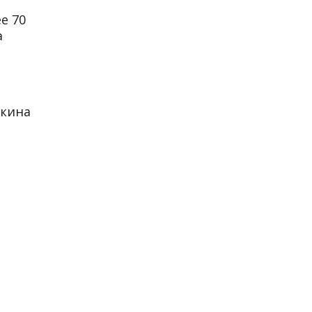
е 70
а
шкина