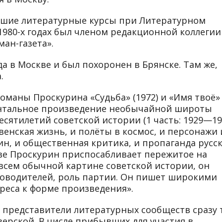
ысшие литературные курсы при Литературном
 1980-х годах был членом редакционной коллегии
ман-газета».
да в Москве и был похоронен в Брянске. Там же,
.
Романы Проскурина «Судьба» (1972) и «Имя твоё»
ентальное произведение необычайной широ­ты
сяти­летий советской истории (1 часть: 1929—19
евенская жизнь, и полёты в космос, и персонажи 
лин, и общественная крити­ка, и пропаганда русс
ве Проскурин приспосабливает пережи­тое на
­всем обычной картине советской истории, он
ководителей, роль партии. Он пишет широкими
реса к форме произведения».
 представители литературных сообществ сразу 
верской. В числе прибывших для участия в