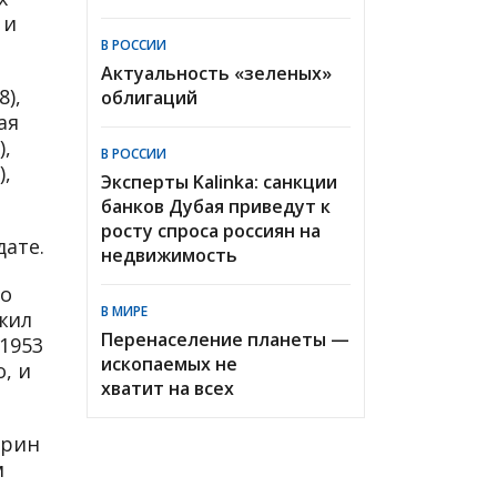
 и
В РОССИИ
Актуальность «зеленых»
),
облигаций
ая
),
В РОССИИ
),
Эксперты Kalinka: санкции
банков Дубая приведут к
росту спроса россиян на
дате.
недвижимость
го
В МИРЕ
жил
Перенаселение планеты —
 1953
ископаемых не
, и
хватит на всех
урин
м