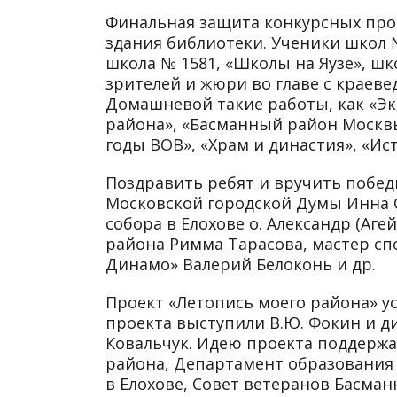
Финальная защита конкурсных прое
здания библиотеки. Ученики школ № 
школа № 1581, «Школы на Яузе», шк
зрителей и жюри во главе с краеве
Домашневой такие работы, как «Э
района», «Басманный район Москвы
годы ВОВ», «Храм и династия», «Ис
Поздравить ребят и вручить побе
Московской городской Думы Инна С
собора в Елохове о. Александр (Аг
района Римма Тарасова, мастер с
Динамо» Валерий Белоконь и др.
Проект «Летопись моего района» у
проекта выступили В.Ю. Фокин и ди
Ковальчук. Идею проекта поддержа
района, Департамент образования
в Елохове, Совет ветеранов Басман