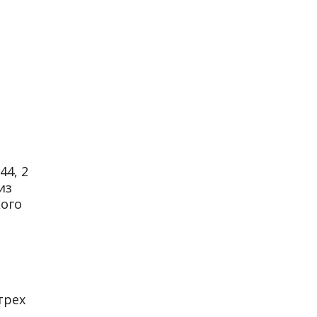
44, 2
из
кого
трех