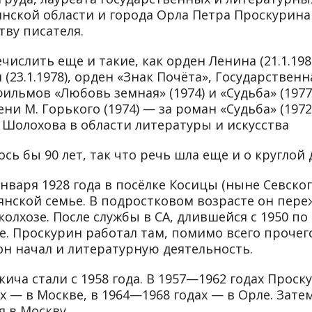
нской области и города Орла Петра Проскурина
ву писателя.
ислить еще и такие, как орден Ленина (21.1.1988
(23.1.1978), орден «Знак Почёта», Государственн
ильмов «Любовь земная» (1974) и «Судьба» (1977
и М. Горького (1974) — за роман «Судьба» (1972
Шолохова в области литературы и искусства
сь бы 90 лет, так что речь шла еще и о круглой 
нваря 1928 года в посёлке Косицы (ныне Севско
янской семье. В подростковом возрасте он пере
колхозе. После службы в СА, длившейся с 1950 по
е. Проскурин ра­ботал там, помимо всего прочего
 он начал и литературную деятельность.
ича стали с 1958 года. В 1957—1962 годах Проск
х — в Москве, в 1964—1968 годах — в Орле. Зате
 в Москву.