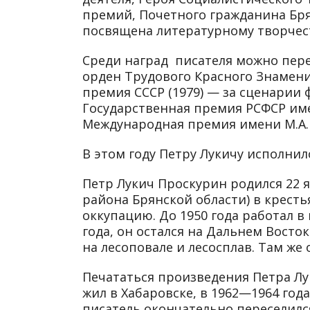
премий, Почетного гражданина Бря
посвящена литературному творчест
Среди наград писателя можно переч
орден Трудового Красного Знамени 
премия СССР (1979) — за сценарии ф
Государственная премия РСФСР имен
Международная премия имени М.А. 
В этом году Петру Лукичу исполнило
Петр Лукич Проскурин родился 22 я
района Брянской области) в кресть
оккупацию. До 1950 года работал в 
года, он остался на Дальнем Восток
на лесоповале и лесосплав. Там же
Печататься произведения Петра Лук
жил в Хабаровске, в 1962—1964 года
писатель окончательно переселился