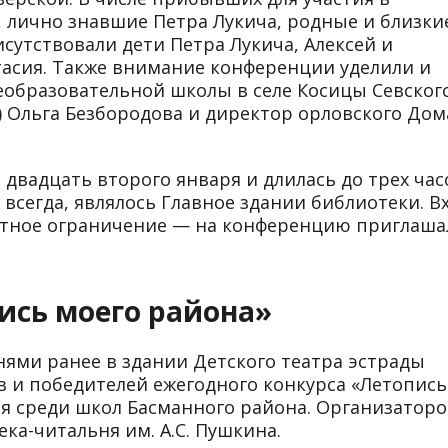
 лично знавшие Петра Лукича, родные и близки
исутствовали дети Петра Лукича, Алексей и
стасия. Также внимание конференции уделили и
образовательной школы в селе Косицы Севског
 Ольга Безбородова и директор орловского Дом
двадцать второго января и длилась до трех час
 всегда, являлось Главное здании библиотеки. В
стное ограничение — на конференцию приглаша
ись моего района»
нями ранее в здании Детского театра эстрады
в и победителей ежегодного конкурса «Летопись
я среди школ Басманного района. Организатор
ка-читальня им. А.С. Пушкина.