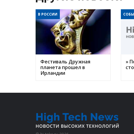
В РОССИИ
СОБЫ
Фестиваль Дружная
» П
планета прошел в
ст
Ирландии