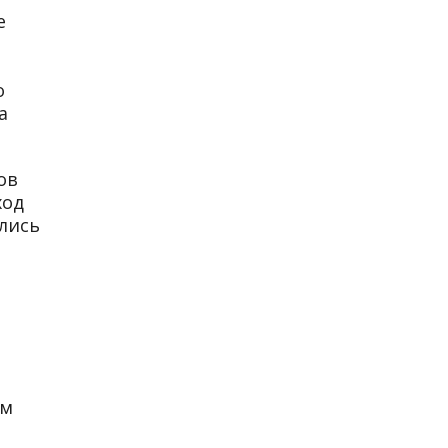
е
о
а
ов
ход
лись
ом