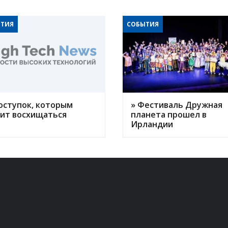
ТИЯ
СОБЫТИЯ
оступок, которым
» Фестиваль Дружная
оит восхищаться
планета прошел в
Ирландии