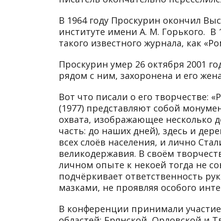
В 1964 году Проскурин окончил В
институте имени А. М. Горького. В
такого известного журнала, как «Ро
Проскурин умер 26 октября 2001 го
рядом с ним, захоронена и его жена
Вот что писали о его творчестве: «
(1977) представляют собой монум
охвата, изображающее несколько де
часть: до наших дней), здесь и дер
всех слоёв населе­ния, и лично Ста
великодержавия. В сво­ём творчест
личном опыте к некоей тогда не со
подчёркивает ответственность ру
мазками, не проявляя особого инте
В конференции принимали участие
областей: Брянской, Орловской и Т