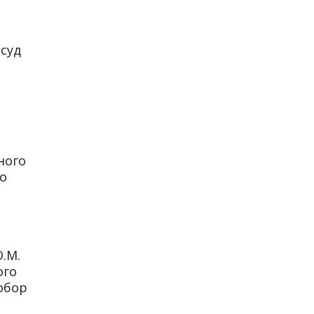
 суд
ного
го
.М.
ого
обор