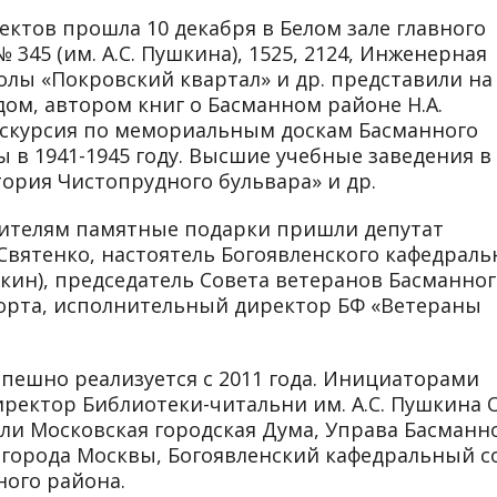
ктов прошла 10 декабря в Белом зале главного
345 (им. А.С. Пушкина), 1525, 2124, Инженерная
олы «Покровский квартал» и др. представили на
дом, автором книг о Басманном районе Н.А.
кскурсия по мемориальным доскам Басманного
 в 1941-1945 году. Высшие учебные заведения в
тория Чистопрудного бульвара» и др.
дителям памятные подарки пришли депутат
вятенко, настоятель Богоявленского кафедраль
ейкин), председатель Совета ветеранов Басманно
порта, исполнительный директор БФ «Ветераны
спешно реализуется с 2011 года. Инициаторами
ректор Библиотеки-читальни им. А.С. Пушкина О
ли Московская городская Дума, Управа Басманн
 города Москвы, Богоявленский кафедральный с
ного района.