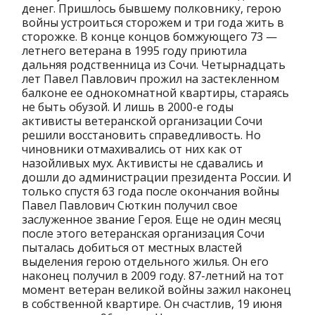
денег. Пришлось бывшему полковнику, герою
войны устроиться сторожем и три года жить в
сторожке. В конце концов бомжующего 73 —
летнего ветерана в 1995 году приютила
дальняя родственница из Сочи. Четырнадцать
лет Павел Павлович прожил на застекленном
балконе ее однокомнатной квартиры, стараясь
не быть обузой. И лишь в 2000-е годы
активисты ветеранской организации Сочи
решили восстановить справедливость. Но
чиновники отмахивались от них как от
назойливых мух. Активисты не сдавались и
дошли до администрации президента России. И
только спустя 63 года после окончания войны
Павел Павлович Сюткин получил свое
заслуженное звание Героя. Еще не один месяц
после этого ветеранская организация Сочи
пыталась добиться от местных властей
выделения герою отдельного жилья. Он его
наконец получил в 2009 году. 87-летний на тот
момент ветеран великой войны зажил наконец
в собственной квартире. Он счастлив, 19 июня