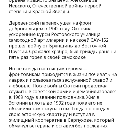
ордена Красного Знамени, Александра
Невского, Отечественной войны первой
степени и Красной Звезды.
Деревенский паренек ушел на фронт
добровольцем в 1942 году. Окончил
ускоренные курсы Ростовского училища
самоходной артиллерии и на своей САУ-152
прошел войну от Брянщины до Восточной
Пруссии. Сражался храбро, был трижды ранен и
пять раз горел в своей самоходке.
Но не всегда настоящим героям —
фронтовикам приходится в жизни почивать на
лаврах и пользоваться заслуженной славой и
любовью. После войны Сюткин продолжал
служить в советской армии и демобилизовался
в 1969 году в звании полковника. Жил в
Эстонии вплоть до 1992 года пока его не
объявили там оккупантом. Тогда он продал
свою эстонскую квартиру и вступил в
жилищный кооператив в Серпухове, который
обманул ветерана и оставил без последних