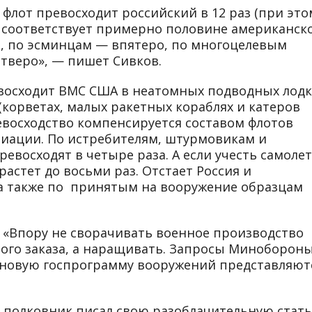
флот превосходит российский в 12 раз (при это
 соответствует примерно половине американск
за, по эсминцам — впятеро, по многоцелевым
веро», — пишет Сивков.
евосходит ВМС США в неатомных подводных лодк
(корветах, малых ракетных кораблях и катеров
ревосходство компенсируется составом флотов
виации. По истребителям, штурмовикам и
восходят в четыре раза. А если учесть самоле
растет до восьми раз. Отстает Россия и
 а также по принятым на вооружение образцам
 «Впору не сворачивать военное производство
ого заказа, а наращивать. Запросы Миноборон
а новую госпрограмму вооружений представляют
ю полковник писал свою разоблачительную стать