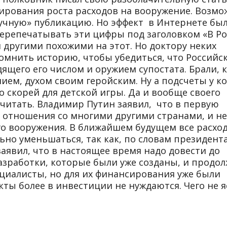
ирования роста расходов на вооружение. Возмо
учную» публикацию. Но эффект в Интернете бы
ерепечатывать эти цифры под заголовком «В Р
 другими похожими на этот. Но доктору неких
омнить историю, чтобы убедиться, что Российс
ящего его числом и оружием супостата. Брали, 
нием, духом своим геройским. Ну а подсчеты у ко
 скорей для детской игры. Да и вообще своего
читать. Владимир Путин заявил, что в первую
 отношения со многими другими странами, и не
ого вооружения. В ближайшем будущем все расхо
но уменьшаться, так как, по словам президента
заявил, что в настоящее время надо довести до
зработки, которые были уже созданы, и продо
ециалисты, но для их финансирования уже были
ты более в инвестиции не нуждаются. Чего не 