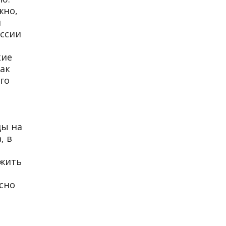
жно,
л
оссии
кие
как
го
ды на
, в
лжить
ясно