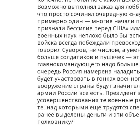
Возможно выполнял заказ для лобб
что просто сочинял очередную «на
примерно один — многие начали п
признали бессилие перед США» или
военных наук неплохо было бы всп
войска всегда побеждали превосход
говорил Суворов, ни числом, а уме
больше солдатиков и пушечек — это
главнокомандующего надо больше 
очередь Россия намерена наладить
будет участвовать в гонках военн
вооружение страны будут значитель
армии России все есть. Президент 
усовершенствования те военные ра
те, над которыми еще трудятся сп
ранее выделены деньги и эти объек
полковнику?