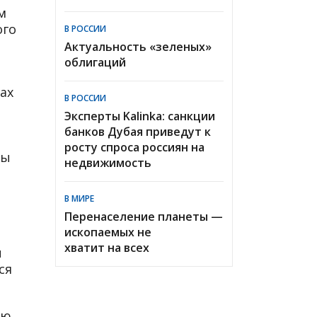
м
ого
В РОССИИ
Актуальность «зеленых»
облигаций
ах
В РОССИИ
Эксперты Kalinka: санкции
банков Дубая приведут к
росту спроса россиян на
ты
недвижимость
В МИРЕ
Перенаселение планеты —
ископаемых не
хватит на всех
ы
ся
ю.