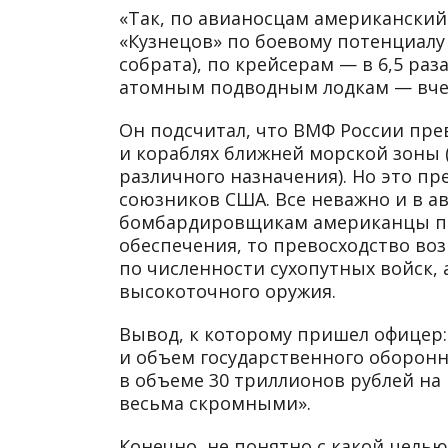
«Так, по авианосцам американский 
«Кузнецов» по боевому потенциалу
собрата), по крейсерам — в 6,5 ра
атомным подводным лодкам — вчет
Он подсчитал, что ВМФ России пр
и кораблях ближней морской зоны 
различного назначения). Но это п
союзников США. Все неважно и в а
бомбардировщикам американцы пре
обеспечения, то превосходство воз
по численности сухопутных войск,
высокоточного оружия.
Вывод, к которому пришел офицер:
и объем государственного оборонн
в объеме 30 триллионов рублей н
весьма скромными».
Конечно, не понятно с какой цель