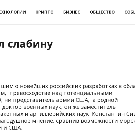
ЕХНОЛОГИИ
КРИПТО
БИЗНЕС
ОБЩЕСТВО
СОБ
л слабину
ышим о новейших российских разработках в обл
ном, превосходстве над потенциальными
О, ни представитель армии США, а родной
 доктор военных наук, он же заместитель
ракетных и артиллерийских наук Константин Си
благодушное мнение, сравнив возможности морск
и и США.