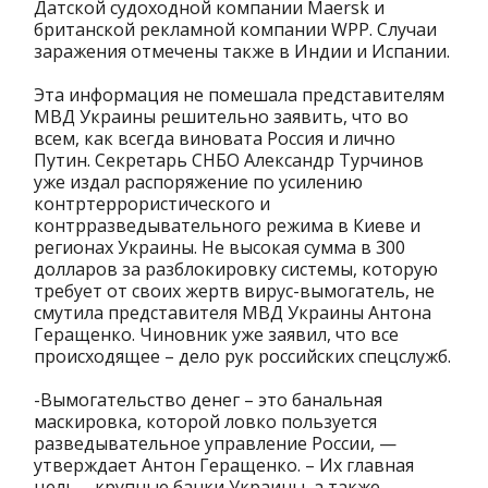
Датской судоходной компании Maersk и
британской рекламной компании WPP. Случаи
заражения отмечены также в Индии и Испании.
Эта информация не помешала представителям
МВД Украины решительно заявить, что во
всем, как всегда виновата Россия и лично
Путин. Секретарь СНБО Александр Турчинов
уже издал распоряжение по усилению
контртеррористического и
контрразведывательного режима в Киеве и
регионах Украины. Не высокая сумма в 300
долларов за разблокировку системы, которую
требует от своих жертв вирус-вымогатель, не
смутила представителя МВД Украины Антона
Геращенко. Чиновник уже заявил, что все
происходящее – дело рук российских спецслужб.
-Вымогательство денег – это банальная
маскировка, которой ловко пользуется
разведывательное управление России, —
утверждает Антон Геращенко. – Их главная
цель – крупные банки Украины, а также