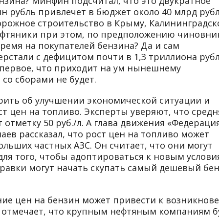
нзина? Минфин подсчитал, что это двукратное
н рубль привлечет в бюджет около 40 млрд рубл
орожное строительство в Крыму, Калининградск
нефтяники при этом, по предположению чиновни
ремя на покупателей бензина? Да и сам
рстали с дефицитом почти в 1,3 триллиона рубл
первое, что приходит на ум нынешнему
 со сборами не будет.
рить об улучшении экономической ситуации и
т цен на топливо. Эксперты уверяют, что средн
 отметку 50 руб./л. А глава движения «Федераци
аев рассказал, что рост цен на топливо может
ольших частных АЗС. Он считает, что они могут
для того, чтобы адоптироваться к новым услови
правки могут начать скупать самый дешевый бен
ние цен на бензин может привести к возникнов
Он отмечает, что крупным нефтяным компаниям б