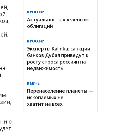
ей,
В РОССИИ
ой
Актуальность «зеленых»
ков,
облигаций
ей.
В РОССИИ
Эксперты Kalinka: санкции
банков Дубая приведут к
росту спроса россиян на
яя
недвижимость
я
В МИРЕ
Перенаселение планеты —
ям
ископаемых не
зин,
хватит на всех
ению
удет