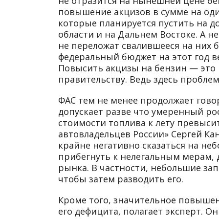
не отразится на нынешней цене бе
повышение акцизов в сумме на оди
которые планируется пустить на д
области и на Дальнем Востоке. А 
не переложат свалившееся на них б
федеральный бюджет на этот год ве
Повысить акцизы на бензин — это 
правительству. Ведь здесь проблем
ФАС тем не менее продолжает гово
допускает разве что умеренный рос
стоимости топлива к лету превысит
автовладельцев России» Сергей Кан
крайне негативно сказаться на неб
прибегнуть к нелегальным мерам, 
рынка. В частности, небольшие за
чтобы затем разводить его.
Кроме того, значительное повыше
его дефицита, полагает эксперт. 