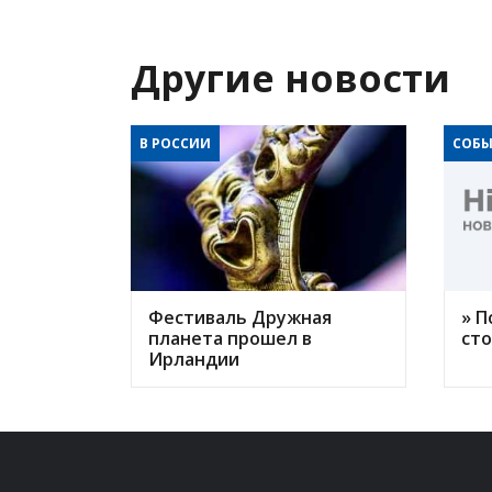
Другие новости
В РОССИИ
СОБЫ
Фестиваль Дружная
» П
планета прошел в
ст
Ирландии