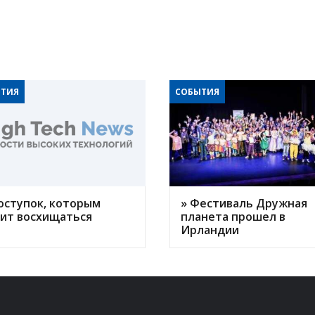
ТИЯ
СОБЫТИЯ
оступок, которым
» Фестиваль Дружная
оит восхищаться
планета прошел в
Ирландии