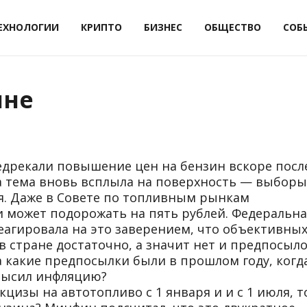
ЕХНОЛОГИИ
КРИПТО
БИЗНЕС
ОБЩЕСТВО
СОБ
ине
дрекали повышение цен на бензин вскоре посл
а тема вновь всплыла на поверхность — выборы
я. Даже в Совете по топливным рынкам
и может подорожать на пять рублей. Федеральна
еагировала на это заверением, что объективны
 в стране достаточно, а значит нет и предпосыл
а какие предпосылки были в прошлом году, когд
евысил инфляцию?
кцизы на автотопливо с 1 января и и с 1 июля, т