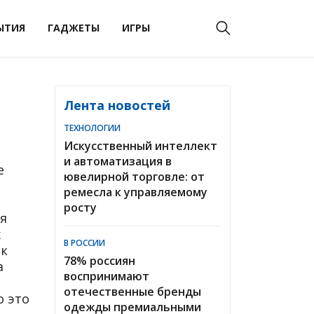
ЫТИЯ
ГАДЖЕТЫ
ИГРЫ
Лента новостей
ТЕХНОЛОГИИ
Искусственный интеллект
и автоматизация в
е
ювелирной торговле: от
ремесла к управляемому
росту
я
х
В РОССИИ
ок
78% россиян
а
воспринимают
отечественные бренды
о это
одежды премиальными