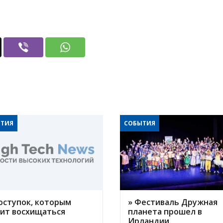
ТИЯ
СОБЫТИЯ
оступок, которым
» Фестиваль Дружная
оит восхищаться
планета прошел в
Ирландии