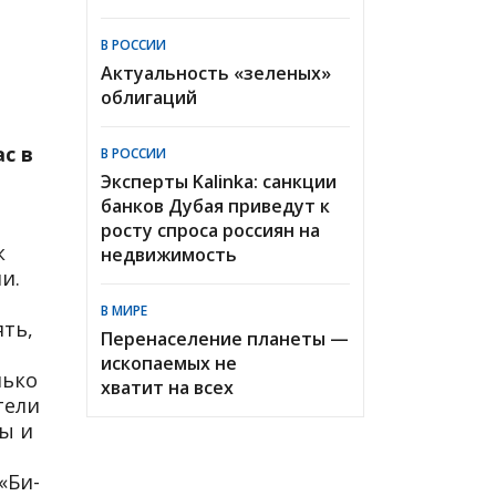
В РОССИИ
Актуальность «зеленых»
облигаций
с в
В РОССИИ
Эксперты Kalinka: санкции
банков Дубая приведут к
росту спроса россиян на
к
недвижимость
и.
В МИРЕ
ть,
Перенаселение планеты —
ископаемых не
лько
хватит на всех
тели
ы и
«Би-