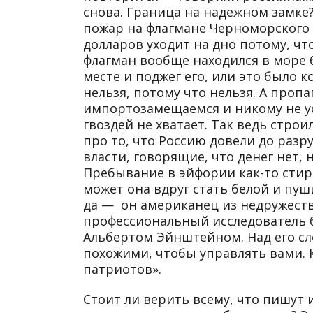
снова. Граница на надежном замке
пожар на флагмане Черноморского 
долларов уходит на дно потому, ч
флагман вообще находился в море 
месте и поджег его, или это было 
нельзя, потому что нельзя. А проп
импортозамещаемся и никому не ус
гвоздей не хватает. Так ведь строи
про то, что Россию довели до раз
власти, говорящие, что денег нет,
Пребывание в эйфории как-то стира
может она вдруг стать белой и пуши
да — он американец из недружеств
профессиональный исследователь бу
Альбертом Эйнштейном. Над его сло
похожими, чтобы управлять вами. 
патриотов».
Стоит ли верить всему, что пишут и