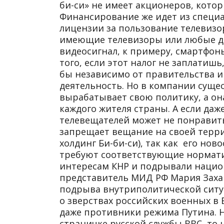
би-си» не имеет акционеров, котор
Финансирование же идет из специа
лицензии за пользование телевизо
имеющие телевизоры или любые др
видеосигнал, к примеру, смартфоны
того, если этот налог не заплатиш
бы независимо от правительства и 
деятельность. Но в компании суще
вырабатывает свою политику, а он
каждого жителя страны. А если даж
телевещателей может не понравить
запрещает вещание на своей терри
холдинг Би-би-си), так как его но
требуют соответствующие нормати
интересам КНР и подрывали нацио
представитель МИД РФ Мария Захар
подрыва внутриполитической ситуа
о зверствах российских военных в
даже противники режима Путина. Но
страничке русской службы ВВС, то