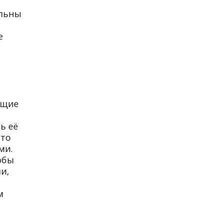
ольны
е
ущие
ь её
-то
ми.
обы
и,
м