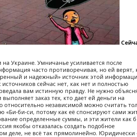
Сейча
и на Украине. Умничанье усиливается после
формация часто противоречивая, но ей верят, 
веренный и надежный» источник этой информаци
 источников сейчас нет, как нет и полностью
оведала вам истинную правду. Не нужно объясня
 выполняет заказ тех, кто дает ей деньги на
что относительно независимой можно считать то
 «Би-би-си, потому как её спонсируют сами жи
ование определенные суммы, и эти жители как б
ссия якобы отказалась создать подобное
ом деле, не всё так прямолинейно. Юридически 