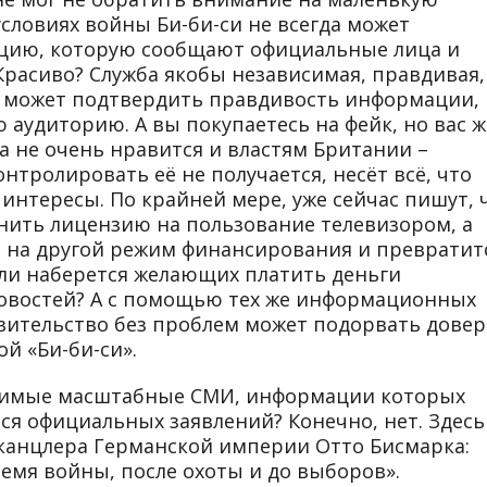
словиях войны Би-би-си не всегда может
цию, которую сообщают официальные лица и
Красиво? Служба якобы независимая, правдивая,
о может подтвердить правдивость информации,
аудиторию. А вы покупаетесь на фейк, но вас ж
а не очень нравится и властям Британии –
нтролировать её не получается, несёт всё, что
интересы. По крайней мере, уже сейчас пишут, 
нить лицензию на пользование телевизором, а
 на другой режим финансирования и превратит
ли наберется желающих платить деньги
овостей? А с помощью тех же информационных
авительство без проблем может подорвать дове
й «Би-би-си».
исимые масштабные СМИ, информации которых
тся официальных заявлений? Конечно, нет. Здесь
сканцлера Германской империи Отто Бисмарка:
время войны, после охоты и до выборов».