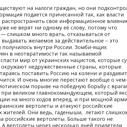
ществуют на налоги граждан, но они подконтр
ормация подается причесанной так, как власти
сь распространить свое информационное влияни
уже не верят ни одному её слову, потому что
у — слишком много врать, отказываться от
 выдавать желаемое за действительное – это
и получилось внутри России. Зомби-ящик
иян в неотвратимости так называемой
 спасти мир от украинских нацистов, которые с
ас окружают недружественные страны, которые
тараясь поставить Россию на колени и раздавит
учится. И очень многие перестают вообще о чем
иотическом порыве на победную борьбу с врага
ак при великом главнокомандующем, который як
ции на много ходов вперед, и при мощной арми
раинские вертолеты и атакуют российские
х жителей. Они ведь, гаденыши, летают слишко
за российские вертолеты. Больше такого не
 А вертолеты через несколько дней прилетели