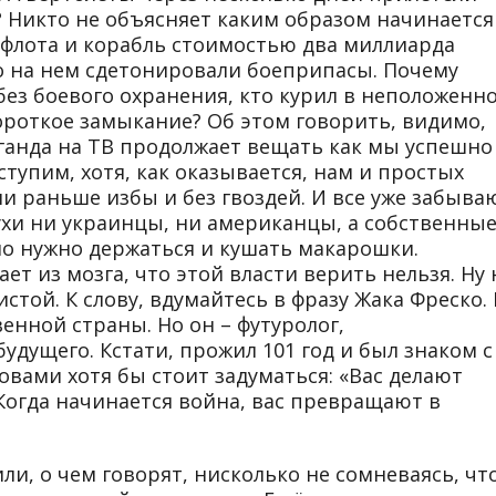
? Никто не объясняет каким образом начинается
флота и корабль стоимостью два миллиарда
то на нем сдетонировали боеприпасы. Почему
без боевого охранения, кто курил в неположенн
короткое замыкание? Об этом говорить, видимо,
аганда на ТВ продолжает вещать как мы успешно
тупим, хотя, как оказывается, нам и простых
ли раньше избы и без гвоздей. И все уже забыва
рухи ни украинцы, ни американцы, а собственны
 но нужно держаться и кушать макарошки.
ет из мозга, что этой власти верить нельзя. Ну 
стой. К слову, вдумайтесь в фразу Жака Фреско. 
енной страны. Но он – футуролог,
дущего. Кстати, прожил 101 год и был знаком с
вами хотя бы стоит задуматься: «Вас делают
Когда начинается война, вас превращают в
ли, о чем говорят, нисколько не сомневаясь, чт