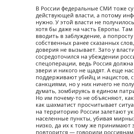
В России федеральные СМИ тоже су
действующей власти, а потому инф
нужно. У этой власти не получило
хотя бы даже на часть Европы. Там 
вводить в заблуждение, а попрост
собственных ранее сказанных слов,
доверия не вызывает. Зато у власт
сосредоточился на убеждении росс
спецоперации, ведь Россия должна
звери и никого не щадят. А еще н
поддерживают убийц и нацистов, с
санкциями, но у них ничего не пол
думать, зомбируясь в едином патр
Но им почему-то не объясняют, к
как шахматист просчитывает ситуа
на территорию России залетают ук
населенные пункты, убивая мирны
низко, да их к тому же принимают 
повторится — говорили россиянам.