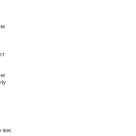
ом
ют
е
не
Ну
о вас