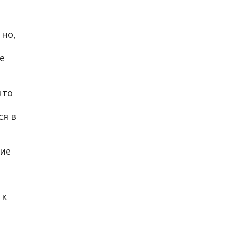
 но,
е
что
ся в
рие
 к