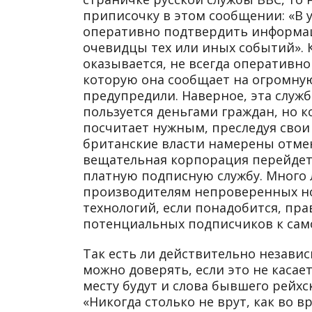
приписочку в этом сообщении: «В у
оперативно подтвердить информа
очевидцы тех или иных событий». 
оказывается, не всегда оперативн
которую она сообщает на огромную 
предупредили. Наверное, эта служб
пользуется деньгами граждан, но ко
посчитает нужным, преследуя свои 
британские власти намерены отме
вещательная корпорация перейдет
платную подписную службу. Много 
производителям непроверенных н
технологий, если понадобится, пр
потенциальных подписчиков к само
Так есть ли действительно незав
можно доверять, если это не касае
месту будут и слова бывшего рейх
«Никогда столько не врут, как во 