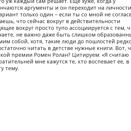
о уж каждый сам решает. Ещё хуже, когда у
ончаются аргументы и он переходит на личности
ариант только один – если ты со мной не соглас
маешь, что сейчас вокруг в действительности
дящее вокруг просто тупо ассоциируется с тем, ч
Знаете, не важно даже быть слишком образован
мим собой, хотя, такие люди до пошлостей редк
остаточно читать в детстве нужные книги. Вот, 
вской премии Ромен Ролан? Цитируем: «Я считаю
атительней мне кажутся те, кто воспевает ее, в
у тему.