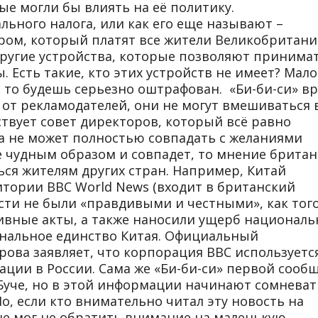
ые могли бы влиять на её политику.
льного налога, или как его еще называют –
ром, который платят все жители Великобритани
угие устройства, которые позволяют принима
. Есть такие, кто этих устройств не имеет? Мало
ь, то будешь серьезно оштрафован. «Би-би-си» в
от рекламодателей, они не могут вмешиваться 
ствует совет директоров, который всё равно
а не может полностью совпадать с желаниями
е чудным образом и совпадет, то мнение британ
ся жителям других стран. Например, Китай
тории BBC World News (входит в британский
вости не были «правдивыми и честными», как тог
вные акты, а также наносили ущерб национал
нальное единство Китая. Официальный
ова заявляет, что корпорация BBC используетс
ции в России. Сама же «Би-би-си» первой сооб
 Буче, но в этой информации начинают сомневат
, если кто внимательно читал эту новость на
 не мог не обратить внимание на маленькую