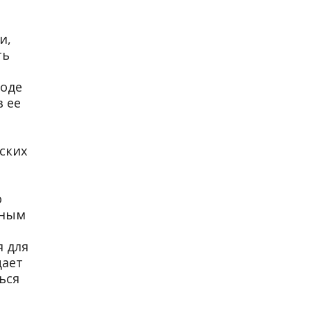
и,
ть
роде
в ее
ских
о
ьным
я для
щает
ься