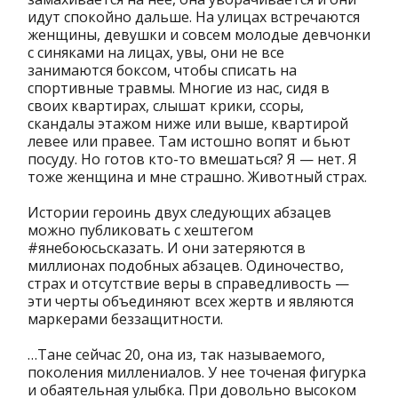
идут спокойно дальше. На улицах встречаются
женщины, девушки и совсем молодые девчонки
с синяками на лицах, увы, они не все
занимаются боксом, чтобы списать на
спортивные травмы. Многие из нас, сидя в
своих квартирах, слышат крики, ссоры,
скандалы этажом ниже или выше, квартирой
левее или правее. Там истошно вопят и бьют
посуду. Но готов кто-то вмешаться? Я — нет. Я
тоже женщина и мне страшно. Животный страх.
Истории героинь двух следующих абзацев
можно публиковать с хештегом
#янебоюсьсказать. И они затеряются в
миллионах подобных абзацев. Одиночество,
страх и отсутствие веры в справедливость —
эти черты объединяют всех жертв и являются
маркерами беззащитности.
…Тане сейчас 20, она из, так называемого,
поколения миллениалов. У нее точеная фигурка
и обаятельная улыбка. При довольно высоком