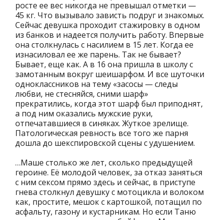
росте ее вес никогда не превышал отметки —
45 кг. Что вызывало зависть подруг и знакомых.
Сейчас девушка проходит стажировку в одном
из банков и надеется получить работу. Впервые
она столкнулась с насилием в 15 лет. Когда ее
изнасиловал ее же парень. Так не бывает?
Бывает, еще как. А в 16 она пришла в школу с
замотанным вокруг шеишарфом. И все шуточки
одноклассников на тему «засосы — следы
любви, не стесняйся, сними шарф»
прекратились, когда этот шарф был приподнят,
а под ним оказались мужские руки,
отпечатавшиеся в синяках. Жуткое зрелище.
Патологическая ревность все того же парня
дошла до шекспировской сцены с удушением.
…Маше столько же лет, сколько предыдущей
героине. Её молодой человек, за отказ заняться
с ним сексом прямо здесь и сейчас, в приступе
гнева столкнул девушку с мотоцикла и волоком
как, простите, мешок с картошкой, потащил по
асфальту, газону и кустарникам. Но если Таню