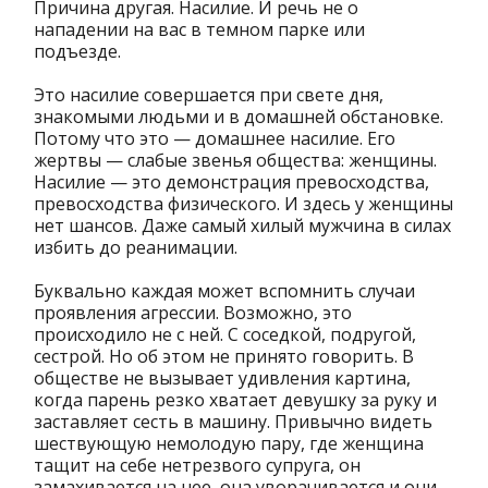
Причина другая. Насилие. И речь не о
нападении на вас в темном парке или
подъезде.
Это насилие совершается при свете дня,
знакомыми людьми и в домашней обстановке.
Потому что это — домашнее насилие. Его
жертвы — слабые звенья общества: женщины.
Насилие — это демонстрация превосходства,
превосходства физического. И здесь у женщины
нет шансов. Даже самый хилый мужчина в силах
избить до реанимации.
Буквально каждая может вспомнить случаи
проявления агрессии. Возможно, это
происходило не с ней. С соседкой, подругой,
сестрой. Но об этом не принято говорить. В
обществе не вызывает удивления картина,
когда парень резко хватает девушку за руку и
заставляет сесть в машину. Привычно видеть
шествующую немолодую пару, где женщина
тащит на себе нетрезвого супруга, он
замахивается на нее, она уворачивается и они