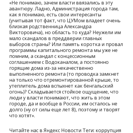
«Не понимаю, зачем власти ввязались в эту
авантюру. Ладно, Администрация города там,
как я понимаю, есть свои интересанты
(учитывая тот факт, что ЦУМом владеет очень
близкая родственница Александра
Викторовича), но область то куда? Неужели им
мало скандалов в преддверии главных
выборов страны? Или память коротка и провал
программы капитального ремонта мы уже не
помним, а скандал с концессионным
соглашением с Водоканалом, а постоянно
горящие дома из-за некачественно
выполненного ремонта (то проводка замкнет
на только что отремонтированной крыше, то
утеплитель дома вспыхнет как бенгальский
огонь)? Складывается стойкое ощущение, что
люди у власти понимают, что жить в этом
городе, да и вообще в России, им осталось не
долго (ну от силы еще лет 8), поэтому и творят
что хотят».
Читайте нас в Яндекс Новости Теги: коррупция