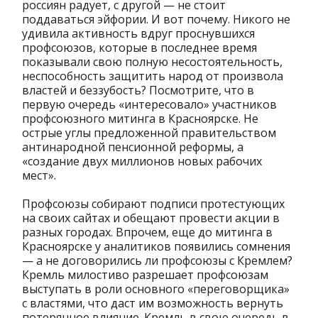
россиян радует, с другой — не стоит
поддаваться эйфории. И вот почему. Никого не
удивила активность вдруг проснувшихся
профсоюзов, которые в последнее время
показывали свою полную несостоятельность,
неспособность защитить народ от произвола
властей и беззубость? Посмотрите, что в
первую очередь «интересовало» участников
профсоюзного митинга в Красноярске. Не
острые углы предложенной правительством
антинародной пенсионной реформы, а
«создание двух миллионов новых рабочих
мест».
Профсоюзы собирают подписи протестующих
на своих сайтах и обещают провести акции в
разных городах. Впрочем, еще до митинга в
Красноярске у аналитиков появились сомнения
— а не договорились ли профсоюзы с Кремлем?
Кремль милостиво разрешает профсоюзам
выступать в роли основного «переговорщика»
с властями, что даст им возможность вернуть
потерянное влияние. Кремль в свою очередь в