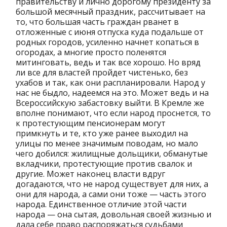
правительству и лично дорогому президенту за
большой месячный праздник, рассчитывает на
то, что большая часть граждан рванет в
отложенные с июня отпуска куда подальше от
родных городов, усиленно начнет копаться в
огородах, а многие просто поленятся
митинговать, ведь и так все хорошо. Но вряд
ли все для властей пройдет чистенько, без
ухабов и так, как они распланировали. Народ у
нас не быдло, надеемся на это. Может ведь и на
Всероссийскую забастовку выйти. В Кремле же
вполне понимают, что если народ проснется, то
к протестующим пенсионерам могут
примкнуть и те, кто уже ранее выходил на
улицы по менее значимым поводам, но мало
чего добился: жилищные дольщики, обманутые
вкладчики, протестующие против свалок и
другие. Может наконец власти вдруг
догадаются, что не народ существует для них, а
они для народа, а сами они тоже — часть этого
народа. Единственное отличие этой части
народа — она сытая, довольная своей жизнью и
дала себе право распоряжаться судьбами