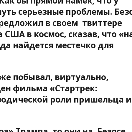
Как бы прямой намек, что у
уть серьезные проблемы. Без
 предложил в своем твиттере
 США в космос, сказав, что «н
егда найдется местечко для
уже побывал, виртуально,
цен фильма «Стартрек:
изодической роли пришельца и
роз» Трампа, то они на Безосе