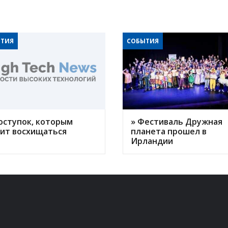
ТИЯ
СОБЫТИЯ
оступок, которым
» Фестиваль Дружная
оит восхищаться
планета прошел в
Ирландии