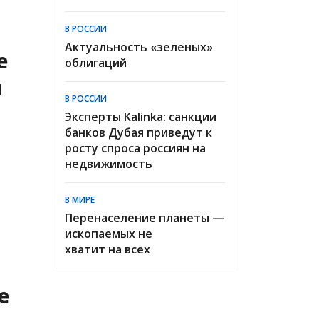
В РОССИИ
Актуальность «зеленых»
е
облигаций
ы
В РОССИИ
Эксперты Kalinka: санкции
банков Дубая приведут к
росту спроса россиян на
недвижимость
В МИРЕ
Перенаселение планеты —
ископаемых не
хватит на всех
e