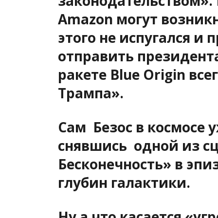
законодательством». 
Amazon могут возникн
этого не испугался и
отправить президента
ракете Blue Origin вс
Трампа».
Сам Безос в космосе 
снявшись одной из с
Бесконечность» в эп
глубин галактики.
Ну а что касается «уг