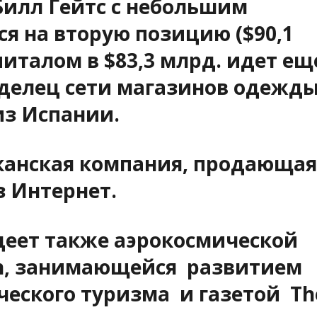
 Билл Гейтс с небольшим
я на вторую позицию ($90,1
питалом в $83,3 млрд. идет ещ
делец сети магазинов одежд
из Испании.
анская компания, продающая
з Интернет.
еет также аэрокосмической
in, занимающейся развитием
ческого туризма и газетой Th