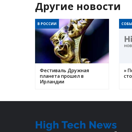
Другие новости
В РОССИИ
СОБЫ
Фестиваль Дружная
» П
планета прошел в
ст
Ирландии