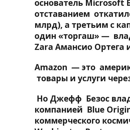
основатель Microsoft
отставанием откатилс
млрд), а третьим с ка
один «торгаш» — вла
Zara Амансио Ортега 
Amazon — это америк
товары и услуги чере
Но Джефф Безос влад
компанией Blue Orig
коммерческого косми