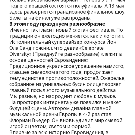
под его крышей состоятся полуфиналы. А 13 мая
здесь развернется грандиозное финальное шоу.
Билеты на финал уже распроданы.
В этом году празднуем разнообразие
Именно так гласит новый слоган фестиваля. По
традиции он ежегодно меняется, как и логотип.
Исполнительный супервайзер конкурса Йон
Ола Санд пояснил, что девиз «Celebrate
Diversity» (Празднуйте разнообразие) «лежит в
основе ценностей Евровидения».
Традиционное украинское украшение намисто,
ставшее символом этого года, продолжает
тему единства противоположностей. Ожерелье,
собранное из уникальных бусин олицетворяет
главный посыл этого музыкального действа:
Мы разные, но нас роднит любовь к музыке.
На просторах интернета уже появился и макет
будущей сцены. Автором дизайна главной
музыкальной арены Европы в 4-й раз стал
Флориан Вьедер. Он вновь удивит мир смелой
игрой с цветом, светом и формой.
Впервые за всю историю Евровидения, в