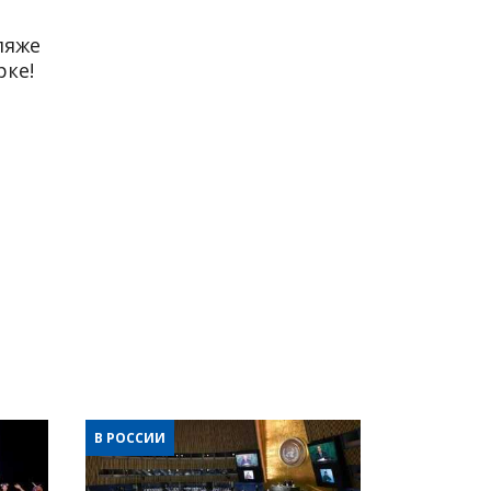
ляже
рке!
В РОССИИ