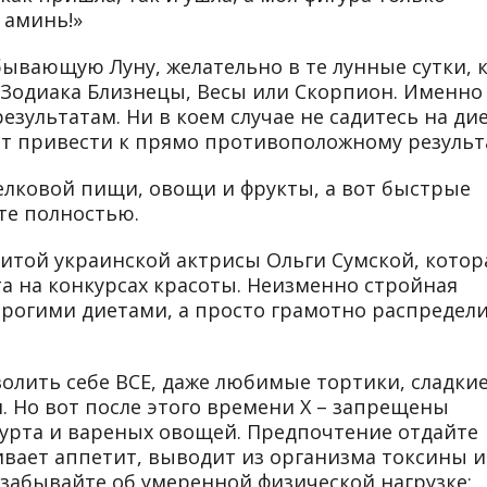
 аминь!»
бывающую Луну, желательно в те лунные сутки, 
 Зодиака Близнецы, Весы или Скорпион. Именно
зультатам. Ни в коем случае не садитесь на ди
жет привести к прямо противоположному результ
елковой пищи, овощи и фрукты, а вот быстрые
те полностью.
нитой украинской актрисы Ольги Сумской, котор
а на конкурсах красоты. Неизменно стройная
строгими диетами, а просто грамотно распредел
волить себе ВСЕ, даже любимые тортики, сладки
. Но вот после этого времени Х – запрещены
урта и вареных овощей. Предпочтение отдайте
ивает аппетит, выводит из организма токсины и
е забывайте об умеренной физической нагрузке: