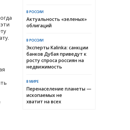
В РОССИИ
когда
Актуальность «зеленых»
 эти
облигаций
ету
ату.
В РОССИИ
Эксперты Kalinka: санкции
банков Дубая приведут к
росту спроса россиян на
недвижимость
ая
В МИРЕ
ить
Перенаселение планеты —
ископаемых не
е
хватит на всех