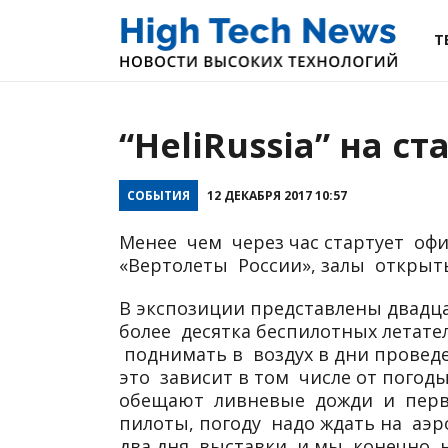
Т
“HeliRussia” на ст
СОБЫТИЯ
12 ДЕКАБРЯ 2017 10:57
Менее чем через час стартует о
«Вертолеты России», залы открыт
В экспозиции представлены двадц
более десятка беспилотных летател
поднимать в воздух в дни проведе
это зависит в том числе от пого
обещают ливневые дожди и первые
пилоты, погоду надо ждать на аэ
два дня выставки, и мы, конечно,