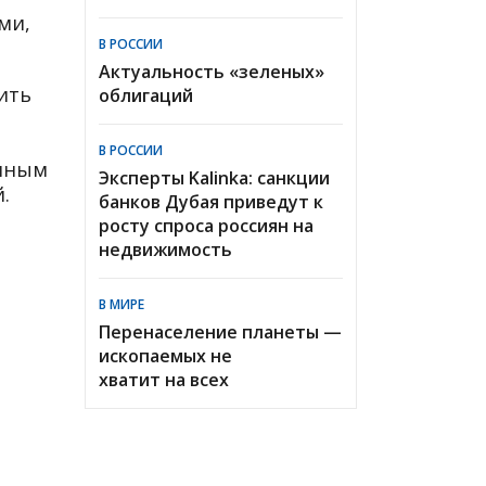
ми,
В РОССИИ
Актуальность «зеленых»
ить
облигаций
В РОССИИ
енным
Эксперты Kalinka: санкции
.
банков Дубая приведут к
росту спроса россиян на
недвижимость
В МИРЕ
Перенаселение планеты —
ископаемых не
хватит на всех