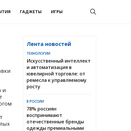
ЫТИЯ
ГАДЖЕТЫ
ИГРЫ
Лента новостей
ТЕХНОЛОГИИ
Искусственный интеллект
и автоматизация в
авки
ювелирной торговле: от
ремесла к управляемому
росту
 и
т
В РОССИИ
огом
78% россиян
воспринимают
т
отечественные бренды
елых
одежды премиальными
е