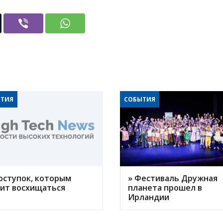
ТИЯ
СОБЫТИЯ
оступок, которым
» Фестиваль Дружная
оит восхищаться
планета прошел в
Ирландии