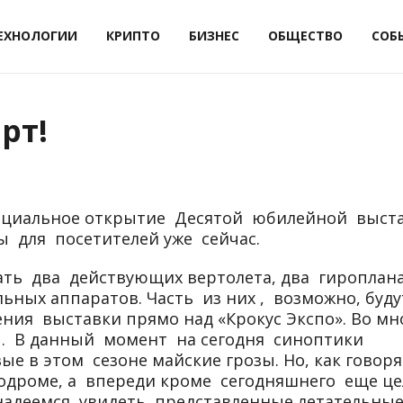
ЕХНОЛОГИИ
КРИПТО
БИЗНЕС
ОБЩЕСТВО
СОБ
арт!
фициальное открытие Десятой юбилейной выст
ы для посетителей уже сейчас.
ать два действующих вертолета, два гироплана
ьных аппаратов. Часть из них , возможно, буду
ния выставки прямо над «Крокус Экспо». Во мн
ды. В данный момент на сегодня синоптики
 в этом сезоне майские грозы. Но, как говоря
родроме, а впереди кроме сегодняшнего еще ц
 надеемся увидеть представленные летательны