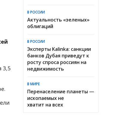
В РОССИИ
Актуальность «зеленых»
облигаций
сей
В РОССИИ
Эксперты Kalinka: санкции
банков Дубая приведут к
росту спроса россиян на
 3,5
недвижимость
В МИРЕ
е.
Перенаселение планеты —
ископаемых не
цели
хватит на всех