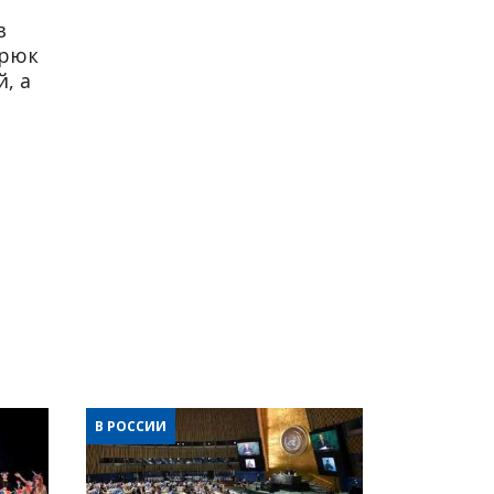
в
трюк
, а
В РОССИИ