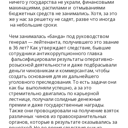
ничего у государства не украли, финансовыми
махинациями, распилами и отмываниями
бюджетных средств не занимались. Хотя, за это
же у нас за решетку не садят, разве что иногда
на небольшие сроки.
Чем занималась «банда» под руководством
генерал — лейтенанта, получившего это звание
в 36 лет? Как утверждает следствие, бывшие
сотрудники антикоррупционного главка
фальсифицировали результаты оперативно-
розыскной деятельности и даже подбрасывали
деньги чиновникам и коммерсантам, чтобы
создать основания для их дальнейшего
уголовного преследования. То есть задачи они
как бы выполняли успешно, а за это
стремительно двигались по карьерной
лестнице, получали солидные денежные
премии и даже государственные награды.
Также они провоцировали на получение взяток
различных чинов из правоохранительных
органов, которые в результате оказывались за
решеткой. Но во время следствия они из