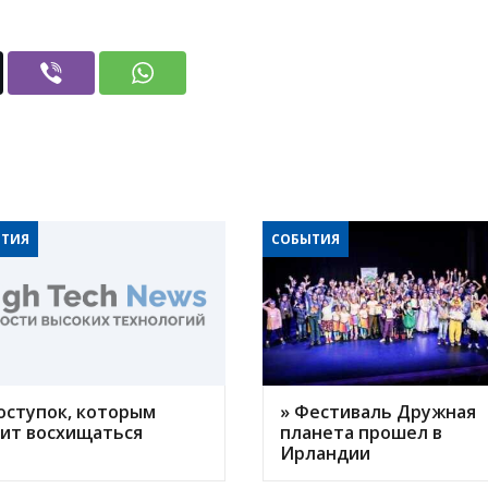
ТИЯ
СОБЫТИЯ
оступок, которым
» Фестиваль Дружная
оит восхищаться
планета прошел в
Ирландии