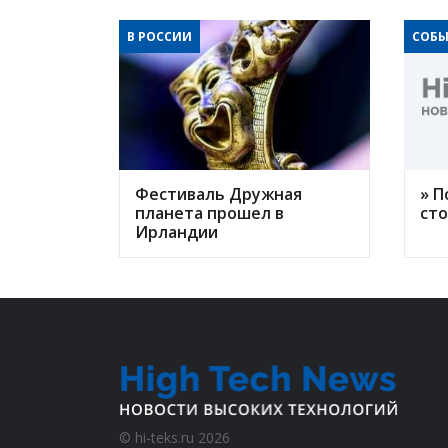
В РОССИИ
СОБЫ
Фестиваль Дружная
» П
планета прошел в
ст
Ирландии
©
hi-teks.ru
2026