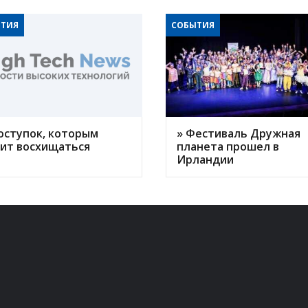
ТИЯ
СОБЫТИЯ
оступок, которым
» Фестиваль Дружная
оит восхищаться
планета прошел в
Ирландии