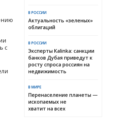
В РОССИИ
чению
Актуальность «зеленых»
облигаций
лии
В РОССИИ
ь с
Эксперты Kalinka: санкции
банков Дубая приведут к
росту спроса россиян на
ели
недвижимость
В МИРЕ
Перенаселение планеты —
ископаемых не
хватит на всех