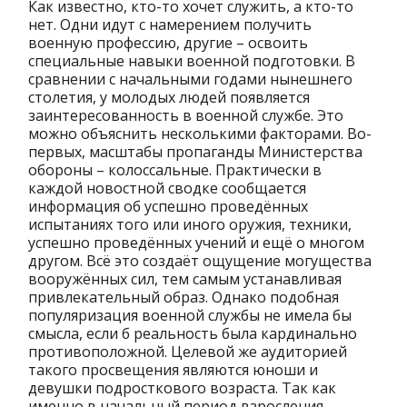
Как известно, кто-то хочет служить, а кто-то
нет. Одни идут с намерением получить
военную профессию, другие – освоить
специальные навыки военной подготовки. В
сравнении с начальными годами нынешнего
столетия, у молодых людей появляется
заинтересованность в военной службе. Это
можно объяснить несколькими факторами. Во-
первых, масштабы пропаганды Министерства
обороны – колоссальные. Практически в
каждой новостной сводке сообщается
информация об успешно проведённых
испытаниях того или иного оружия, техники,
успешно проведённых учений и ещё о многом
другом. Всё это создаёт ощущение могущества
вооружённых сил, тем самым устанавливая
привлекательный образ. Однако подобная
популяризация военной службы не имела бы
смысла, если б реальность была кардинально
противоположной. Целевой же аудиторией
такого просвещения являются юноши и
девушки подросткового возраста. Так как
именно в начальный период взросления