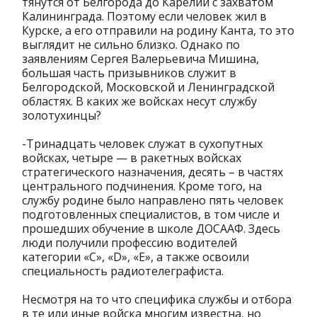
тянутся от Белгорода до Карелии с захватом
Калининграда. Поэтому если человек жил в
Курске, а его отправили на родину Канта, то это
выглядит не сильно близко. Однако по
заявлениям Сергея Валерьевича Мишина,
большая часть призывников служит в
Белгородской, Московской и Ленинградской
областях. В каких же войсках несут службу
золотухинцы?
-Тринадцать человек служат в сухопутных
войсках, четыре — в ракетных войсках
стратегического назначения, десять – в частях
центрального подчинения. Кроме того, на
службу родине было направлено пять человек
подготовленных специалистов, в том числе и
прошедших обучение в школе ДОСААФ. Здесь
люди получили профессию водителей
категории «C», «D», «E», а также освоили
специальность радиотелеграфиста.
Несмотря на то что специфика службы и отбора
в те или иные войска многим известна, но