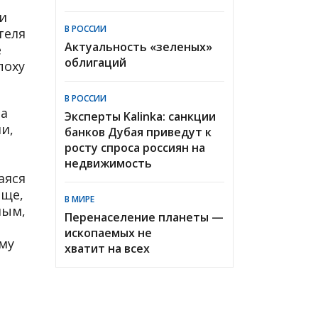
и
В РОССИИ
теля
Актуальность «зеленых»
е
облигаций
поху
В РОССИИ
за
Эксперты Kalinka: санкции
и,
банков Дубая приведут к
росту спроса россиян на
недвижимость
аяся
бще,
В МИРЕ
ным,
Перенаселение планеты —
ископаемых не
му
хватит на всех