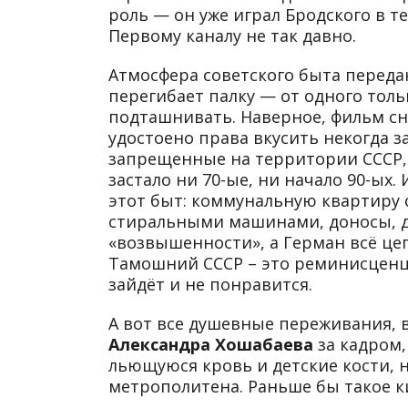
роль — он уже играл Бродского в т
Первому каналу не так давно.
Атмосфера советского быта переда
перегибает палку — от одного тол
подташнивать. Наверное, фильм сн
удостоено права вкусить некогда з
запрещенные на территории СССР, а 
застало ни 70-ые, ни начало 90-ых
этот быт: коммунальную квартиру 
стиральными машинами, доносы, д
«возвышенности», а Герман всё цепл
Тамошний СССР – это реминисценци
зайдёт и не понравится.
А вот все душевные переживания, 
Александра Хошабаева
за кадром,
льющуюся кровь и детские кости, 
метрополитена. Раньше бы такое к