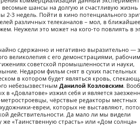
ки зрения коммерциализации данный эксперимент
 весомые шансы на долгую и счастливую жизнь 
ы 2-3 недель. Пойти в кино потенциального зри
лей различных телеканалов – мол, в ближайше
ем. Неужели это может на кого-то повлиять в э
чайно сдержанно и негативно выразительно — 
о великолепия с его демонстрациями, рабочим
ижениях советской промышленности и науки,
уныние. Недаром фильм снят в сухих пастельных
ском в котором будет являться кровь, спекающ
ного небезызвестным
Данилой Козловским
. Воо
х в «Довлатове» изжил себя и является заезжен
метростроевцы, чёрствые редакторы местных
 художники-евреи, которых не выставляют, пото
кой действительности. Да мало ли мы видели
у же «Таинственную страсть» или «Дом солнца»