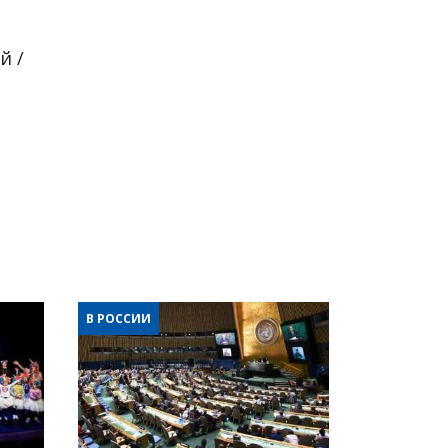
й /
В РОССИИ