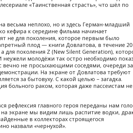
елесериале «Таинственная страсть», что шёл по
на весьма неплохо, но и здесь Герман-младший
ько кефира к середине фильма начинает
ят не для поколения, которое первым было
апретный плод — книги Довлатова, в течение 20
для поколения Z (New Silent Generation), котор
. И неужели молодёжи так остро необходимо пока
с вечно не просыхающими соседями, очереди за
емонстрации. На экране от Довлатова требуют
яется за бытовуху. С какой целью – загадка.
я больного раком, которая даже пассеистам не
вся рефлексия главного героя переданы нам гол
 на экране мы видим лишь распитие водки, дра
найденные в коллекторах строящегося
ино назвали «чернухой».