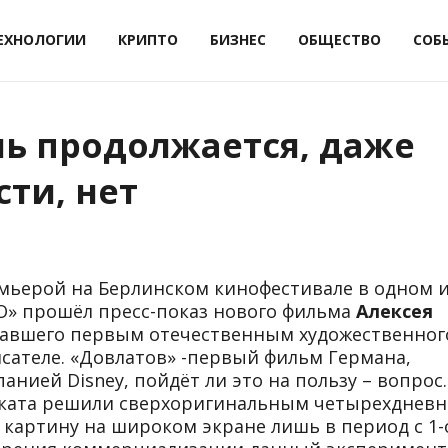
ЕХНОЛОГИИ
КРИПТО
БИЗНЕС
ОБЩЕСТВО
СОБ
нь продолжается, даже
сти, нет
мьерой на Берлинском кинофестивале в одном 
О» прошёл пресс-показ нового фильма
Алексея
тавшего первым отечественным художественног
сателе. «Довлатов» -первый фильм Германа,
нией Disney, пойдёт ли это на пользу – вопрос.
оката решили сверхоригинальным четырехднев
 картину на широком экране лишь в период с 1-