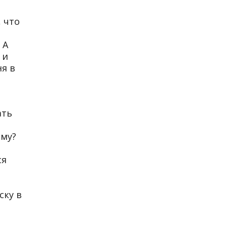
 что
 А
 и
ня в
ать
ему?
ся
й
ску в