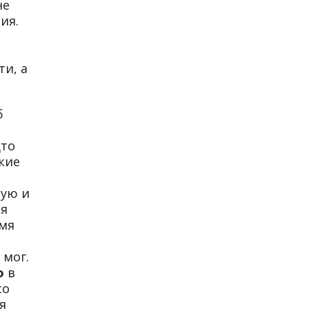
не
ия.
ти, а
б
дто
кие
ную и
ая
емя
 мог.
о
в
со
я