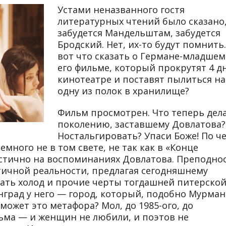
Устами неназванного гостя
литературных чтений было сказано,
забудется Мандельштам, забудется
Бродский. Нет, их-то будут помнить.
вот что сказать о Германе-младшем
его фильме, который прокрутят 4 д
кинотеатре и поставят пылиться на
одну из полок в хранилище?
Фильм просмотрен. Что теперь дел
поколению, заставшему Довлатова?
Ностальгировать? Упаси Боже! По ч
емного не в том свете, не так как в «Конце
стично на воспоминаниях Довлатова. Преподно
ичной реальности, предлагая сегодняшнему
ать холод и прочие черты тогдашней питерско
град у него — город, который, подобно Мурман
может это метафора? Мол, до 1985-ого, до
ьма — и женщин не любили, и поэтов не