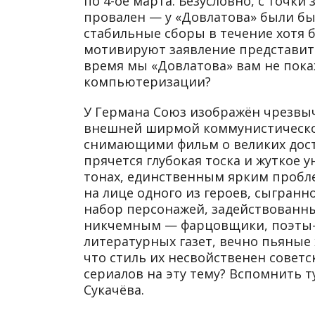
по 4-ое марта. Безусловно, с точ
провален — у «Довлатова» были бы
стабильные сборы в течение хотя б
мотивируют заявление представите
время мы «Довлатова» вам не покаж
компьютеризации?
У Германа Союз изображён чрезвы
внешней ширмой коммунистическог
снимающими фильм о великих дост
прячется глубокая тоска и жуткое 
тонах, единственным ярким пробле
на лице одного из героев, сыгран
набор персонажей, задействованны
никчемным — фарцовщики, поэты-
литературных газет, вечно пьяные
что стиль их несвойственен советс
сериалов на эту тему? Вспомнить т
Сукачёва.