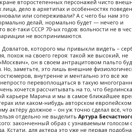
кране второстепенных персонажей чисто внеш
х лица, дело в архетипах и особенностях поведен
новали или сопереживали? А с чего бы нам это
ормально делай, нормально будет — нечего и
о всё-таки СССР 70-ых годов: вольности не в чес
вариации не воспринимаются.
й Довлатов, которого мы привыкли видеть – сер
я, похож на своего героя: такой же высокий, не
«Москвич», он в своем антрацитовом пальто бу
 Но, заметьте, это лишь внешние физиологичес
костюмеров, внутренне и ментально это всё же
о непросто перевоплощаться в такую многогран
чень хочется рассчитывать на то, что берлинск
ой карьере Марича и мы в самое ближайшее вр
стерах или каком-нибудь авторском европейском
у актёру должное – он уж точно сделал всё, что
нельзя отдельно не выделить
Артура Бесчастног
кого: законченный образ с узнаваемым голосом 
а. Кстати, для актера это уже не первая подобна