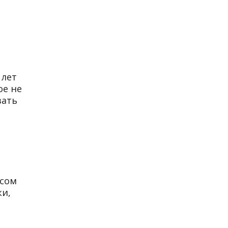
 лет
ое не
зать
осом
ки,