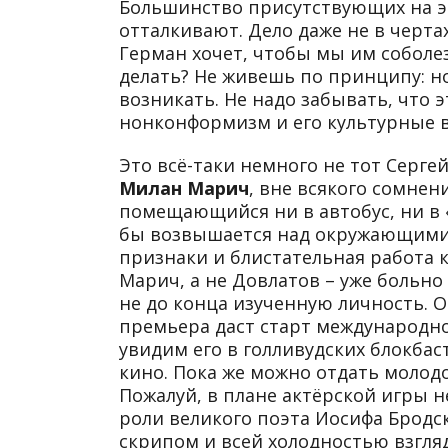
Большинство присутствующих на э
отталкивают. Дело даже не в черта
Герман хочет, чтобы мы им соболез
делать? Не живешь по принципу: н
возникать. Не надо забывать, что эт
нонконформизм и его культурные 
Это всё-таки немного не тот Серге
Милан Марич
, вне всякого сомнени
помещающийся ни в автобус, ни в 
бы возвышается над окружающими.
признаки и блистательная работа 
Марич, а не Довлатов – уже больн
не до конца изученную личность. О
премьера даст старт международн
увидим его в голливудских блокба
кино. Пока же можно отдать молодом
Пожалуй, в плане актёрской игры 
роли великого поэта Иосифа Бродс
скрипом и всей холодностью взгляд