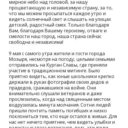
мирное небо над головой, за нашу
процветающую и независимую страну, за то,
что мы можем просыпаться каждое утро и
видеть солнечный свет и слышать на улицах
детский, радостный смех. Только благодаря
Вам, благодаря Вашему героизму, отваге и
смелости наш город, наша страна сейчас
свободна и независима!
9 мая с самого утра жители и гости города
Мозыря, несмотря на погоду, целыми семьями
отправились на Курган Славы, где приняли
участие в традиционном митинге. Было
приятно видеть, как юные школьники крепко
держали в руках фотографии своих дедов и
прадедов, сражавшихся на войне. Они
внимательно слушали ветеранов и даже
прослезились, когда над священным местом
водрузилась минута молчания. Сотни людей
пришли почтить память погибших и низко
поклониться тем, кто еще остался в живых. Для
нас нет ничего приятнее, чем видеть улыбки и
радостные глаза ветеранов, ведь эти люди