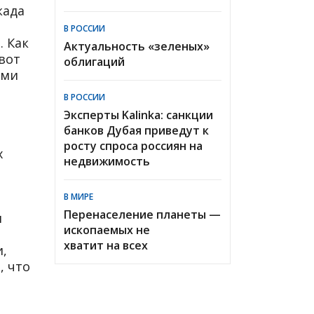
када
В РОССИИ
. Как
Актуальность «зеленых»
вот
облигаций
ами
В РОССИИ
Эксперты Kalinka: санкции
банков Дубая приведут к
росту спроса россиян на
х
недвижимость
В МИРЕ
Перенаселение планеты —
я
ископаемых не
хватит на всех
,
, что
т