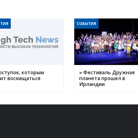
ТИЯ
СОБЫТИЯ
оступок, которым
» Фестиваль Дружная
оит восхищаться
планета прошел в
Ирландии