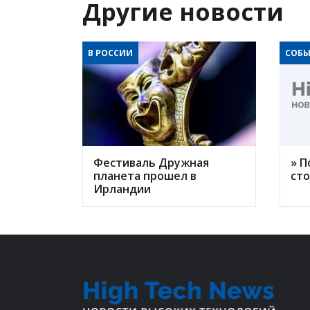
Другие новости
В РОССИИ
СОБЫ
Фестиваль Дружная
» П
планета прошел в
ст
Ирландии