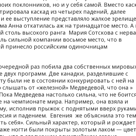
оих поклонников, но и у себя самой. Вместо кас
рировала каскад из четырех падений, далее
 ее выступление представляло жалкое зрелище
ма Анна откатилась аж на тринадцатое место. А 
й столь высокого ранга Мария Сотскова с нерв
оль сильной компании восьмое место, что в
ой принесло российским одиночницам
в очередной раз побила два собственных мировы
е двух программ. Две канадки, разделившие с
ту были не в состоянии конкурировать с ней на
слышать от «железной» Медведевой, что она »
Пока Медведева настолько сильна, что не боитс
 на чемпионате мира. Например, она взяла и
му, исполнив прыжок с поднятыми вверх руками
есия и падением. Евгения же объяснила это тем
ть себя». Сильный характер, который и рождает
даже ногти были покрыты золотым лаком — цве