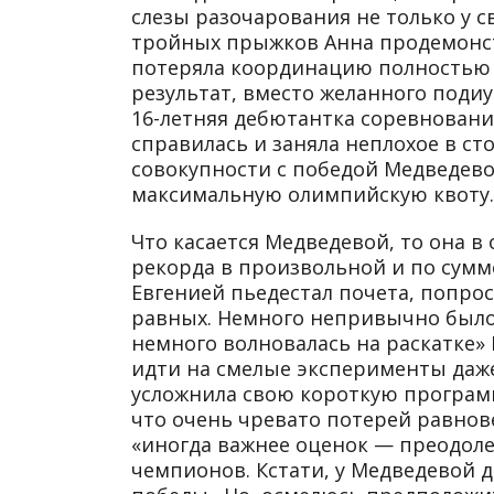
слезы разочарования не только у св
тройных прыжков Анна продемонст
потеряла координацию полностью и
результат, вместо желанного подиу
16-летняя дебютантка соревновани
справилась и заняла неплохое в ст
совокупности с победой Медведев
максимальную олимпийскую квоту.
Что касается Медведевой, то она 
рекорда в произвольной и по сумм
Евгенией пьедестал почета, попрос
равных. Немного непривычно было 
немного волновалась на раскатке» 
идти на смелые эксперименты даже
усложнила свою короткую програм
что очень чревато потерей равнов
«иногда важнее оценок — преодоле
чемпионов. Кстати, у Медведевой 