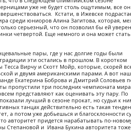
ть, что в следующем олимпийском сезоне
ерницами уже не будет столь ощутимым, все он
совершенствоваться. Кстати, в Ижевске подраста
ра среди юниоров Алина Загитова, которая, ме
олько серьезный, что он позволил бы ей увере
нки четвертой. Еще немного и она может стать
нцевальные пары, где у нас долгие годы были
традиции эти остались в прошлом. В коротком
 Тесса Вирчу и Скотт Мойр, которые, скорей вс
узской и двумя американскими парами. А вот на
анде Екатерина Боброва и Дмитрий Соловьев п
сты пропустили три последних чемпионата мира
овсем представляют как оценивать эту пару. По
оказали лучший в сезоне прокат, но судьи к ни
тивных танцах действительно есть такая тенден
ет, а потом уже добьешься и благосклонности су
, то авторитет придется нарабатывать по-новому
ры Степановой и Ивана Букина авторитета тоже