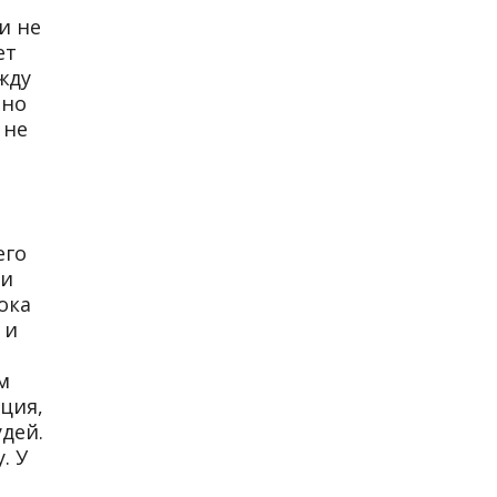
и не
ет
жду
нно
 не
его
ши
ока
 и
м
ция,
дей.
. У