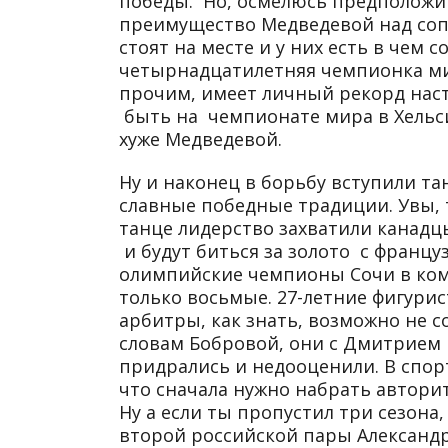
победы. Но, осмелюсь предположи
преимущество Медведевой над соп
стоят на месте и у них есть в чем 
четырнадцатилетняя чемпионка ми
прочим, имеет личный рекорд наст
быть на чемпионате мира в Хельси
хуже Медведевой.
Ну и наконец в борьбу вступили та
славные победные традиции. Увы, 
танце лидерство захватили канадцы
и будут биться за золото с франц
олимпийские чемпионы Сочи в ком
только восьмые. 27-летние фигури
арбитры, как знать, возможно не с
словам Бобровой, они с Дмитрием п
придрались и недооценили. В спор
что сначала нужно набрать авторит
Ну а если ты пропустил три сезона
второй российской пары Александ