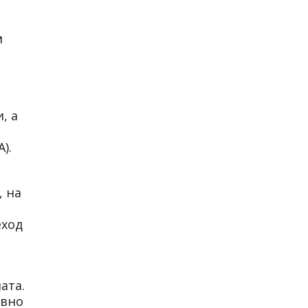
м
, а
).
, на
еход
ата.
явно