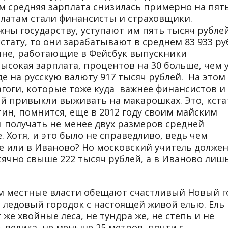
м средняя зарплата снизилась примерно на пят
платам стали финансисты и страховщики.
жны государству, уступают им пять тысяч рубле
стату, то они зарабатывают в среднем 83 933 ру
ине, работающие в Фейсбук выпускники
высокая зарплата, процентов на 30 больше, чем 
де на русскую валюту 917 тысяч рублей. На этом
гоги, которые тоже куда важнее финансистов и
ей привыкли выживать на макарошках. Это, кста
тин, помнится, еще в 2012 году своим майским
ы получать не менее двух размеров средней
. Хотя, и это было не справедливо, ведь чем
ве или в Иваново? Но московский учитель долже
сячно свыше 222 тысяч рублей, а в Иваново лишь
м местные власти обещают счастливый Новый го
 ледовый городок с настоящей живой елью. Ель 
же хвойные леса, не тундра же, не степь и не
 велика, не меньше 25 метров, почти с