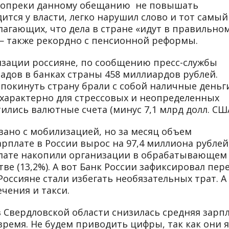
, вопреки данному обещанию не повышать
ится у власти, легко нарушил слово и тот самый
лагающих, что дела в стране «идут в правильно
 — также рекордно с пенсионной реформы.
изации россияне, по сообщению пресс-службы
ладов в банках страны 458 миллиардов рублей.
покинуть страну брали с собой наличные деньги
г характерно для стрессовых и неопределенных
тились валютные счета (минус 7,1 млрд долл. США
зано с мобилизацией, но за месяц объем
рплате в России вырос на 97,4 миллиона рублей
рплате накопили организации в обрабатывающем
тве (13,2%). А вот Банк России зафиксировал пер
оссияне стали избегать необязательных трат. А
чения и такси.
 Свердловской области снизилась средняя зарпл
время. Не будем приводить цифры, так как они 