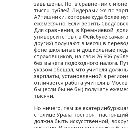
завышены. Но, в сравнении с июне
тысяч рублей. Лидерами же по зар
Айтишники, которые куда более ну
ежемесячно. Если верить Сведловск
Для сравнения, в Кремниевой дол
университетов ( в Фейсбуке самая 
других) получают в месяц в перево
фоне школьные и дошкольные педа
страховщиков, на свои 26 606 рубл
без вычета подоходного налога. Пу
указом обещал, что учителя должн
зарплаты, установленной в регионе
отличается работа учителя в Моск
бы (если бы не бы) получать ежеме
тысячи.
Но ничего, тем же екатеринбуржца
столице Урала построят настоящий
должна быть искусственной, вокруг 
пустыня. И ростом она должна быть