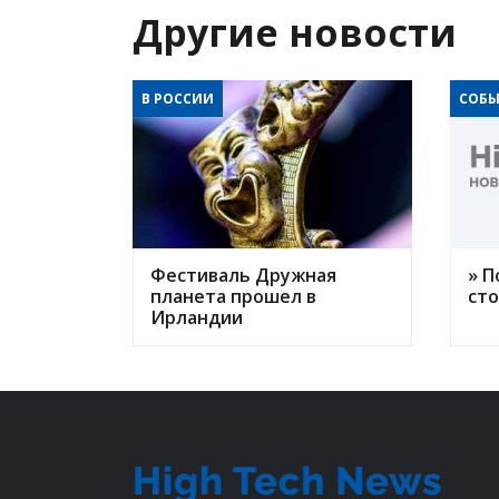
Другие новости
В РОССИИ
СОБЫ
Фестиваль Дружная
» П
планета прошел в
ст
Ирландии