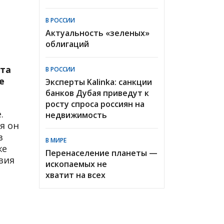
В РОССИИ
Актуальность «зеленых»
облигаций
рта
В РОССИИ
е
Эксперты Kalinka: санкции
банков Дубая приведут к
росту спроса россиян на
.
недвижимость
я он
з
В МИРЕ
же
Перенаселение планеты —
вия
ископаемых не
хватит на всех