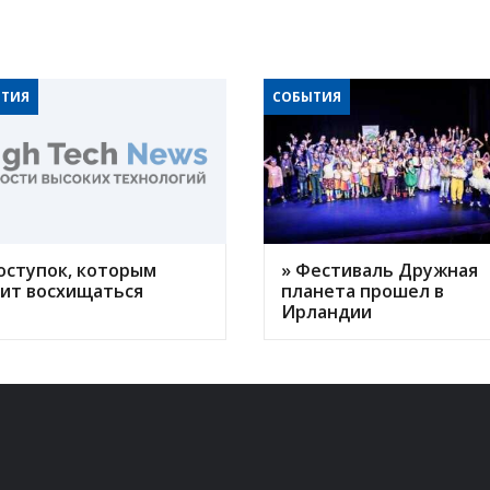
ТИЯ
СОБЫТИЯ
оступок, которым
» Фестиваль Дружная
оит восхищаться
планета прошел в
Ирландии