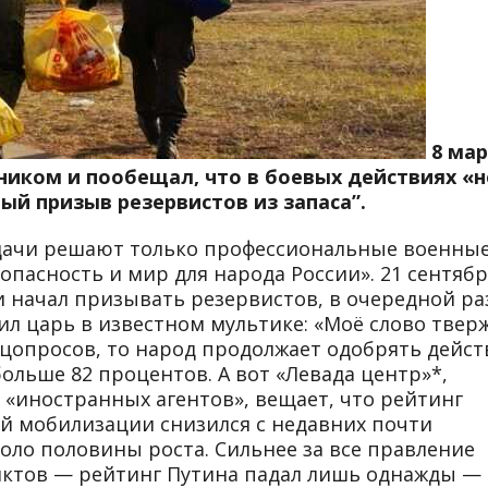
8 ма
ником и пообещал, что в боевых действиях «н
й призыв резервистов из запаса”.
адачи решают только профессиональные военные
опасность и мир для народа России». 21 сентябр
 начал призывать резервистов, в очередной ра
ил царь в известном мультике: «Моё слово твер
оцопросов, то народ продолжает одобрять дейст
больше 82 процентов. А вот «Левада центр»*,
 «иностранных агентов», вещает, что рейтинг
й мобилизации снизился с недавних почти
оло половины роста. Сильнее за все правление
нктов — рейтинг Путина падал лишь однажды —