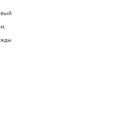
овый
и,
ажды