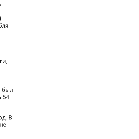
ь
й
бля.
у
ти,
н был
 54
д. В
не