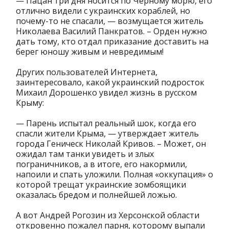
— Пацан три дня носится по Черному морю, его
отлично видели с украинских кораблей, но
почему-то не спасали, — возмущается житель
Николаева Василий Панкратов. – Орден нужно
дать тому, кто отдал приказание доставить на
берег юношу живым и невредимым!
Других пользователей Интернета,
заинтересовало, какой украинский подросток
Михаил Дорошенко увидел жизнь в русском
Крыму:
— Парень испытал реальный шок, когда его
спасли жители Крыма, — утверждает житель
города Геническ Николай Кривов. – Может, он
ожидал там танки увидеть и злых
пограничников, а в итоге, его накормили,
напоили и спать уложили. Полная «оккупация» о
которой трещат украинские зомбоящики
оказалась бредом и полнейшей ложью.
А вот Андрей Рогозин из Херсонской области
откровенно пожалел парня, которому выпали