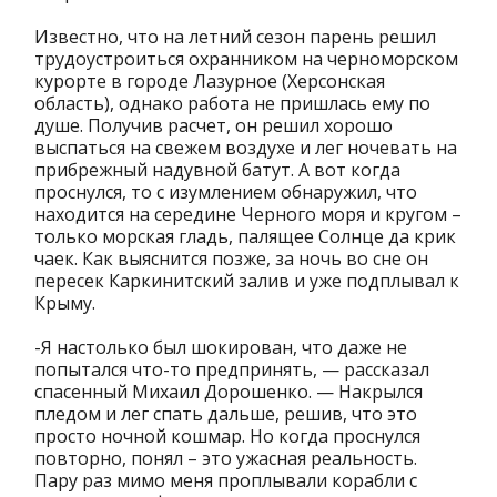
Известно, что на летний сезон парень решил
трудоустроиться охранником на черноморском
курорте в городе Лазурное (Херсонская
область), однако работа не пришлась ему по
душе. Получив расчет, он решил хорошо
выспаться на свежем воздухе и лег ночевать на
прибрежный надувной батут. А вот когда
проснулся, то с изумлением обнаружил, что
находится на середине Черного моря и кругом –
только морская гладь, палящее Солнце да крик
чаек. Как выяснится позже, за ночь во сне он
пересек Каркинитский залив и уже подплывал к
Крыму.
-Я настолько был шокирован, что даже не
попытался что-то предпринять, — рассказал
спасенный Михаил Дорошенко. — Накрылся
пледом и лег спать дальше, решив, что это
просто ночной кошмар. Но когда проснулся
повторно, понял – это ужасная реальность.
Пару раз мимо меня проплывали корабли с