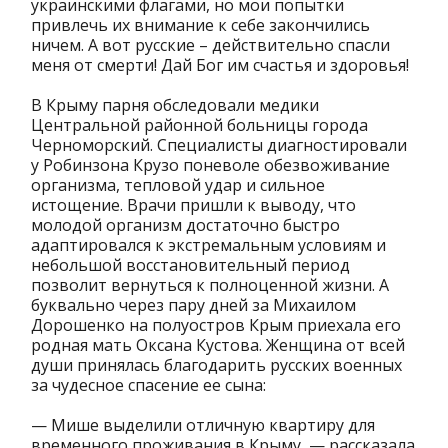
украинскими флагами, но мои попытки
привлечь их внимание к себе закончились
ничем. А вот русские – действительно спасли
меня от смерти! Дай Бог им счастья и здоровья!
В Крыму парня обследовали медики
Центральной районной больницы города
Черноморский. Специалисты диагностировали
у Робинзона Крузо поневоле обезвоживание
организма, тепловой удар и сильное
истощение. Врачи пришли к выводу, что
молодой организм достаточно быстро
адаптировался к экстремальным условиям и
небольшой восстановительный период
позволит вернуться к полноценной жизни. А
буквально через пару дней за Михаилом
Дорошенко на полуостров Крым приехала его
родная мать Оксана Кустова. Женщина от всей
души принялась благодарить русских военных
за чудесное спасение ее сына:
— Мише выделили отличную квартиру для
временного проживания в Крыму, — рассказала