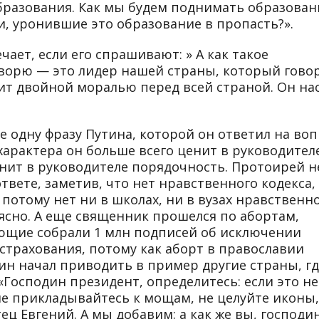
бразования. Как мы будем поднимать образован
ди, уронившие это образование в пропасть?».
чает, если его спрашивают: » А как такое
говорю — это лидер нашей страны, который гово
ит двойной моралью перед всей страной. Он нас
одну фразу Путина, которой он ответил на воп
характера он больше всего ценит в руководител
нит в руководителе порядочность. Протоирей н
твете, заметив, что нет нравственного кодекса,
 потому нет ни в школах, ни в вузах нравственн
 ясно. А еще священник прошелся по абортам,
ющие собрали 1 млн подписей об исключении
страхования, потому как аборт в православии
ин начал приводить в пример другие страны, г
Господин президент, определитесь: если это не
 не прикладывайтесь к мощам, не целуйте иконы,
ец Евгений. А мы добавим: а как же вы, господи