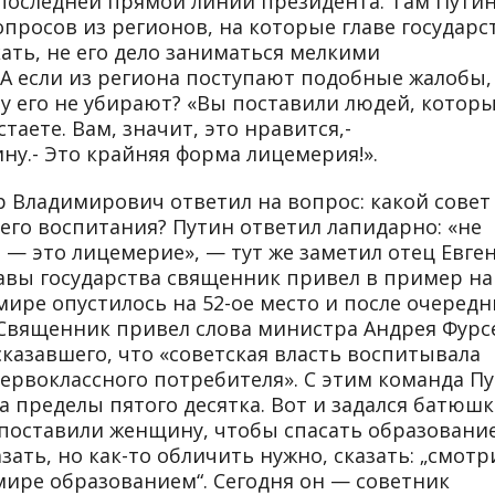
последней прямой линии президента. Там Пути
просов из регионов, на которые главе государс
кать, не его дело заниматься мелкими
А если из региона поступают подобные жалобы,
му его не убирают? «Вы поставили людей, котор
таете. Вам, значит, это нравится,-
ну.- Это крайняя форма лицемерия!».
 Владимирович ответил на вопрос: какой совет
оего воспитания? Путин ответил лапидарно: «не
 — это лицемерие», — тут же заметил отец Евге
главы государства священник привел в пример н
мире опустилось на 52-ое место и после очеред
 Священник привел слова министра Андрея Фурс
сказавшего, что «советская власть воспитывала
ервоклассного потребителя». С этим команда П
а пределы пятого десятка. Вот и задался батюшк
оставили женщину, чтобы спасать образование
азать, но как-то обличить нужно, сказать: „смотр
мире образованием“. Сегодня он — советник