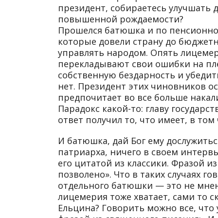
президент, собираетесь улучшать 
повышенной рождаемости?
Прошелся батюшка и по пенсионно
которые довели страну до бюджетн
управлять народом. Опять лицемер
перекладывают свои ошибки на пле
собственную бездарность и убедит
нет. Президент этих чиновников ос
предпочитает во все больше нака
Парадокс какой-то: главу государс
ответ получил то, что имеет, в то
И батюшка, дай Бог ему дослужитьс
патриарха, ничего в своем интервью
его цитатой из классики. Фразой из
позволено». Что в таких случаях г
отдельного батюшки — это не мнен
лицемерия тоже хватает, сами то с
Ельцина? Говорить можно все, что у