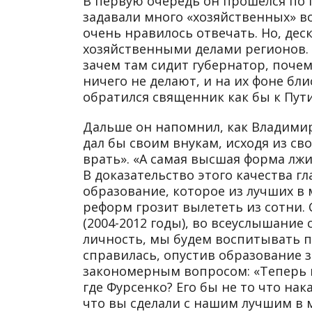
В первую очередь он прошелся по 
задавали много «хозяйственных» во
очень нравилось отвечать. Но, дес
хозяйственными делами регионов. 
зачем там сидит губернатор, поче
ничего не делают, и на их фоне блис
обратился священник как бы к Пути
Дальше он напомнил, как Владимир
дал бы своим внукам, исходя из св
врать». «А самая высшая форма лжи
В доказательство этого качества 
образование, которое из лучших в 
реформ грозит вылететь из сотни.
(2004-2012 годы), во всеуслышание 
личность, мы будем воспитывать п
справилась, опустив образование з
закономерным вопросом: «Теперь п
где Фурсенко? Его бы не то что нак
что вы сделали с нашим лучшим в 