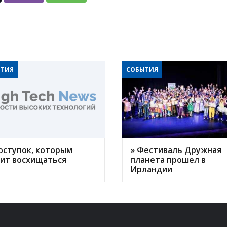
ТИЯ
СОБЫТИЯ
оступок, которым
» Фестиваль Дружная
оит восхищаться
планета прошел в
Ирландии