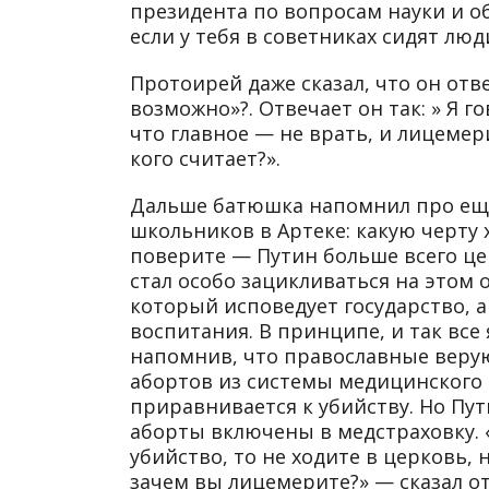
президента по вопросам науки и о
если у тебя в советниках сидят лю
Протоирей даже сказал, что он отве
возможно»?. Отвечает он так: » Я 
что главное — не врать, и лицемер
кого считает?».
Дальше батюшка напомнил про еще 
школьников в Артеке: какую черту 
поверите — Путин больше всего це
стал особо зацикливаться на этом о
который исповедует государство, а
воспитания. В принципе, и так все
напомнив, что православные веру
абортов из системы медицинского 
приравнивается к убийству. Но Пут
аборты включены в медстраховку. «
убийство, то не ходите в церковь,
зачем вы лицемерите?» — сказал от