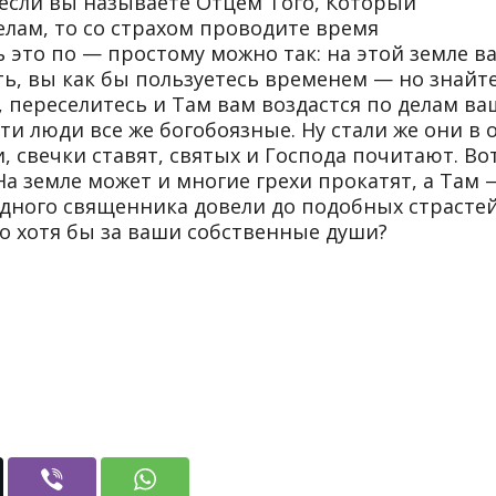
 если вы называете Отцем Того, Который
елам, то со страхом проводите время
 это по — простому можно так: на этой земле в
ь, вы как бы пользуетесь временем — но знайте
 переселитесь и Там вам воздастся по делам ва
и люди все же богобоязные. Ну стали же они в 
свечки ставят, святых и Господа почитают. Во
На земле может и многие грехи прокатят, а Там 
 одного священника довели до подобных страсте
но хотя бы за ваши собственные души?