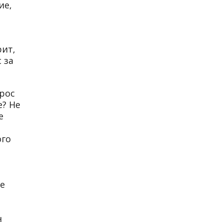
ие,
рит,
 за
рос
е? Не
е
ого
де
н