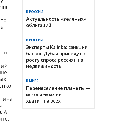
ну
тва
В РОССИИ
Актуальность «зеленых»
 то
облигаций
ые
В РОССИИ
Эксперты Kalinka: санкции
 он
банков Дубая приведут к
росту спроса россиян на
ний.
недвижимость
аше
ных
В МИРЕ
енко
Перенаселение планеты —
ископаемых не
утина
хватит на всех
а
. А
ите,