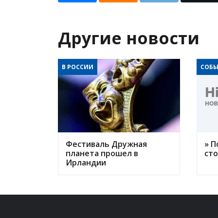
Другие новости
В РОССИИ
СОБЫ
Фестиваль Дружная
» П
планета прошел в
ст
Ирландии