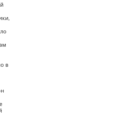
ей
ики,
гло
мам
о в
он
е
й