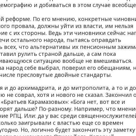
демографию и добиваться в этом случае всеобщ
й реформе. По его мнению, конкретные чиновн
ого провала, должны уйти из власти, им нельзя
ие с их стороны. Ведь эти чиновники сейчас на
чи остального народа, пытаясь оправдать
ь всех, что альтернативы их пенсионным зажи
тавил рулить страной дальше, а сам пока
ливающуюся ситуацию вообще не вмешиваться.
тва народ себе выбрал, поверил его обещаниям, н
м числе пресловутые двойные стандарты.
я и до архимадрита, и до митрополита, а то и до
 не соврал, хотя и нового не сказал. Закончил 
 «Братьев Карамазовых»: «Бога нет, вот все и
оворят дальше? По-разному. Например, что мнени
ие РПЦ. Или: да у вас среди священнослужителе
колько заигрывали с властью еще со времен
годно. Но, логично будет закончить эту заметку