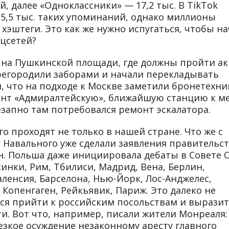
й, далее «Одноклассники» — 17,2 тыс. В TikTok
5,5 тыс. таких упоминаний, однако миллионы
эштеги. Это как же нужно испугаться, чтобы н
оцсетей?
 на Пушкинской площади, где должны пройти а
регородили заборами и начали перекладывать
 что на подходе к Москве заметили бронетехни
онт «Адмиралтейскую», ближайшую станцию к ме
езапно там потребовался ремонт эскалатора.
о проходят не только в нашей стране. Что же с
 Навального уже сделали заявления правительст
н. Польша даже инициировала дебаты в Совете 
синки, Рим, Тбилиси, Мадрид, Вена, Берлин,
аленсия, Барселона, Нью-Йорк, Лос-Анджелес,
 Копенгаген, Рейкьявик, Париж. Это далеко не
ся прийти к российским посольствам и вырази
и. Вот что, например, писали жители Монреаля:
зкое осуждение незаконному аресту главного