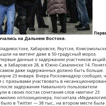
Перв
ачались на Дальнем Востоке.
адивостоке, Хабаровске, Якутске, Комсомольске
ышли на митинг даже в 50-градусный мороз.
 первые данные о задержании участников акций.
, в Хабаровске 28, в Южно-Сахалинске 14. Понят
 самом даже задержанных должно быть больше.
ануне 23 января. Вчера Роскомнадзор сообщил, 
ии с призывами участвовать в несанкционирова
 после задержания Навального пользователи
ули в своих постах сочетания слов «митинг 23
 фамилию оппозиционера, посчитала «Медиалогия
ыло в Twitter — 38 тыс., на втором месте была 