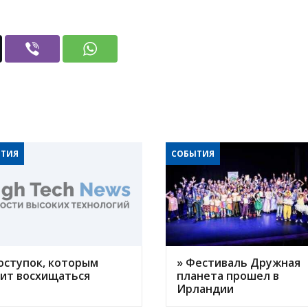
ТИЯ
СОБЫТИЯ
оступок, которым
» Фестиваль Дружная
оит восхищаться
планета прошел в
Ирландии