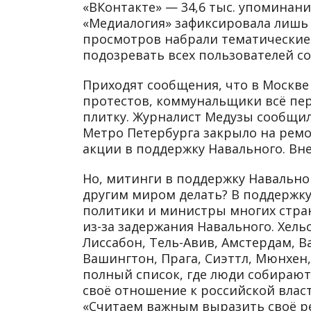
«ВКонтакте» — 34,6 тыс. упоминани
«Медиалогия» зафиксировала лишь 
просмотров набрали тематические х
подозревать всех пользователей с
Приходят сообщения, что в Москве
протестов, коммунальщики всё пе
плитку. Журналист Медузы сообщил,
Метро Петербурга закрыло на рем
акции в поддержку Навального. Вн
Но, митинги в поддержку Навальног
другим миром делать? В поддержку
политики и министры многих стра
из-за задержания Навального. Хель
Лиссабон, Тель-Авив, Амстердам, В
Вашингтон, Прага, Сиэттл, Мюнхен,
полный список, где люди собирают
своё отношение к российской власт
«Считаем важным выразить своё ре