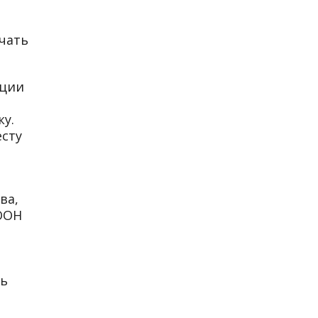
ачать
кции
ку.
сту
ва,
ООН
ть