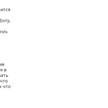
вится
боту,
о!».
ам
я в
вать
 что
к что