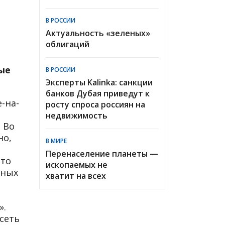
В РОССИИ
Актуальность «зеленых»
облигаций
ые
В РОССИИ
Эксперты Kalinka: санкции
банков Дубая приведут к
-на-
росту спроса россиян на
недвижимость
 Во
но,
В МИРЕ
Перенаселение планеты —
что
ископаемых не
нных
хватит на всех
».
сеть