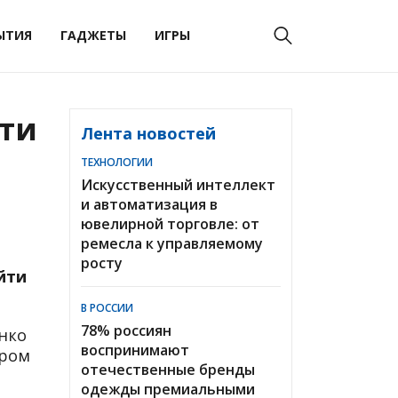
ЫТИЯ
ГАДЖЕТЫ
ИГРЫ
-ти
Лента новостей
ТЕХНОЛОГИИ
Искусственный интеллект
и автоматизация в
ювелирной торговле: от
ремесла к управляемому
росту
йти
В РОССИИ
78% россиян
нко
воспринимают
тром
отечественные бренды
одежды премиальными