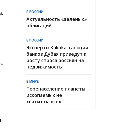
а.
В РОССИИ
Актуальность «зеленых»
облигаций
В РОССИИ
Эксперты Kalinka: санкции
банков Дубая приведут к
росту спроса россиян на
!»
недвижимость
В МИРЕ
Перенаселение планеты —
ископаемых не
хватит на всех
и