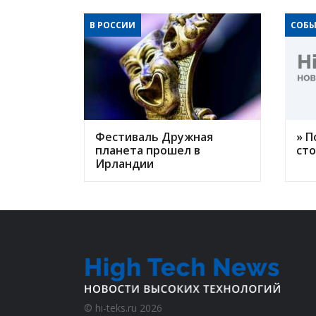
В РОССИИ
СОБЫ
Фестиваль Дружная
» П
планета прошел в
ст
Ирландии
©
hi-teks.ru
2026