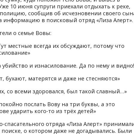
 Уже 10 июня супруги приехали отдыхать к реке,
 полицию, сообщив об исчезновении своего сын
а информацию в поисковый отряд «Лиза Алерт».
тели о семье Вовы:
Тут местные всегда их обсуждают, потому что
асилование»
за убийство и изнасилование. Да по нему и видно
ят, бухают, матерятся и даже не стесняются»
их, со всеми здоровался, был такой славный…»
покойно послать Вову на три буквы, а это
ве ударить кого-то из трёх детей»
го-спасательного отряда «Лиза Алерт» принимал
 поиске, о котором даже не догадывались. Были