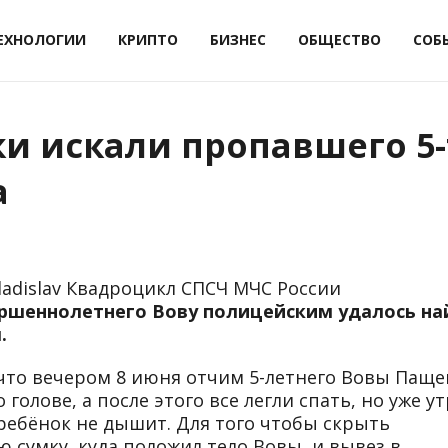
ЕХНОЛОГИИ
КРИПТО
БИЗНЕС
ОБЩЕСТВО
СОБ
ки искали пропавшего 5
а
adislav Квадроцикл СПСЧ МЧС России
ршеннолетнего Вову полицейским удалось на
.
что вечером 8 июня отчим 5-летнего Вовы Паще
 голове, а после этого все легли спать, но уже у
 ребёнок не дышит. Для того чтобы скрыть
 сумку, куда положил тело Вовы, и вывез в