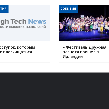
ТИЯ
СОБЫТИЯ
оступок, которым
» Фестиваль Дружная
оит восхищаться
планета прошел в
Ирландии